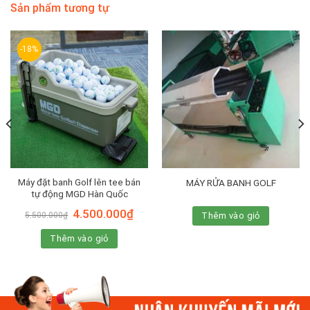
Sản phẩm tương tự
-18%
Máy đặt banh Golf lên tee bán
MÁY RỬA BANH GOLF
tự động MGD Hàn Quốc
Giá
Giá
4.500.000
₫
Thêm vào giỏ
5.500.000
₫
gốc
hiện
là:
tại
Thêm vào giỏ
5.500.000₫.
là:
4.500.000₫.