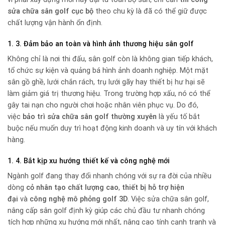
sửa chữa sân golf cục bộ
theo chu kỳ là đã có thể giữ được
chất lượng vận hành ổn định.
1. 3. Đảm bảo an toàn và hình ảnh thương hiệu sân golf
Không chỉ là nơi thi đấu, sân golf còn là không gian tiếp khách,
tổ chức sự kiện và quảng bá hình ảnh doanh nghiệp. Một mặt
sân gồ ghề, lưới chắn rách, trụ lưới gãy hay thiết bị hư hại sẽ
làm giảm giá trị thương hiệu. Trong trường hợp xấu, nó có thể
gây tai nạn cho người chơi hoặc nhân viên phục vụ. Do đó,
việc
bảo trì sửa chữa sân golf thường xuyên
là yếu tố bắt
buộc nếu muốn duy trì hoạt động kinh doanh và uy tín với khách
hàng.
1. 4. Bắt kịp xu hướng thiết kế và công nghệ mới
Ngành golf đang thay đổi nhanh chóng với sự ra đời của nhiều
dòng
cỏ nhân tạo chất lượng cao
,
thiết bị hỗ trợ hiện
đại
và
công nghệ mô phỏng golf 3D
. Việc sửa chữa sân golf,
nâng cấp sân golf định kỳ giúp các chủ đầu tư nhanh chóng
tích hợp những xu hướng mới nhất, nâng cao tính cạnh tranh và