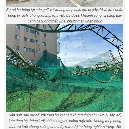
Sự cố hư hỏng tại sân golf với khung thép chịu lực bị gãy đổ và lưới chắn
bóng bị rách, chùng xuống. Khu vực đã được khoanh vùng và căng dây
cảnh báo, chờ triển khai phương án khắc phục
Sân golf sau sự cố, khi toàn bộ kết cấu khung thép chịu lực bị sập đổ,
kéo theo hệ thống lưới chắn bóng rơi xuống mặt sân. Khung thép cong
vênh và lưới chùng xuống cho thấy mức độ hư hỏng nghiêm trọng, đòi