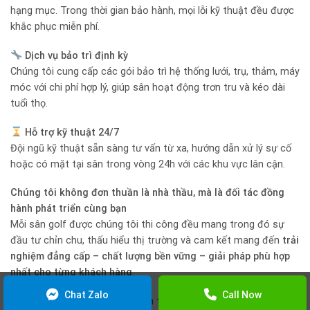
hạng mục. Trong thời gian bảo hành, mọi lỗi kỹ thuật đều được
khắc phục miễn phí.
Dịch vụ bảo trì định kỳ
Chúng tôi cung cấp các gói bảo trì hệ thống lưới, trụ, thảm, máy
móc với chi phí hợp lý, giúp sân hoạt động trơn tru và kéo dài
tuổi thọ.
Hỗ trợ kỹ thuật 24/7
Đội ngũ kỹ thuật sẵn sàng tư vấn từ xa, hướng dẫn xử lý sự cố
hoặc có mặt tại sân trong vòng 24h với các khu vực lân cận.
Chúng tôi không đơn thuần là nhà thầu, mà là đối tác đồng
hành phát triển cùng bạn
Mỗi sân golf được chúng tôi thi công đều mang trong đó sự
đầu tư chỉn chu, thấu hiểu thị trường và cam kết mang đến
trải
nghiệm đẳng cấp – chất lượng bền vững – giải pháp phù hợp
nhất cho từng khách hàng
.
Chat Zalo
Call Now
Hãy để chúng tôi góp phần kiến tạo nên những sân golf mang