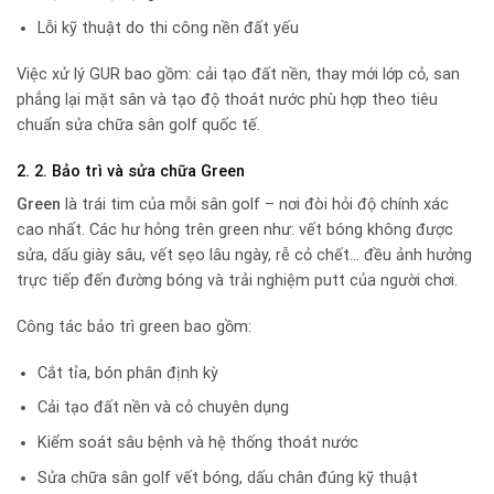
Lỗi kỹ thuật do thi công nền đất yếu
Việc xử lý GUR bao gồm: cải tạo đất nền, thay mới lớp cỏ, san
phẳng lại mặt sân và tạo độ thoát nước phù hợp theo tiêu
chuẩn sửa chữa sân golf quốc tế.
2. 2. Bảo trì và sửa chữa Green
Green
là trái tim của mỗi sân golf – nơi đòi hỏi độ chính xác
cao nhất. Các hư hỏng trên green như: vết bóng không được
sửa, dấu giày sâu, vết sẹo lâu ngày, rễ cỏ chết… đều ảnh hưởng
trực tiếp đến đường bóng và trải nghiệm putt của người chơi.
Công tác bảo trì green bao gồm:
Cắt tỉa, bón phân định kỳ
Cải tạo đất nền và cỏ chuyên dụng
Kiểm soát sâu bệnh và hệ thống thoát nước
Sửa chữa sân golf vết bóng, dấu chân đúng kỹ thuật