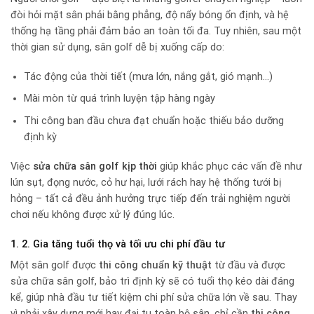
đòi hỏi mặt sân phải bằng phẳng, độ nẩy bóng ổn định, và hệ
thống hạ tầng phải đảm bảo an toàn tối đa. Tuy nhiên, sau một
thời gian sử dụng, sân golf dễ bị xuống cấp do:
Tác động của thời tiết (mưa lớn, nắng gắt, gió mạnh…)
Mài mòn từ quá trình luyện tập hàng ngày
Thi công ban đầu chưa đạt chuẩn hoặc thiếu bảo dưỡng
định kỳ
Việc
sửa chữa sân golf kịp thời
giúp khắc phục các vấn đề như
lún sụt, đọng nước, cỏ hư hại, lưới rách hay hệ thống tưới bị
hỏng – tất cả đều ảnh hưởng trực tiếp đến trải nghiệm người
chơi nếu không được xử lý đúng lúc.
1. 2. Gia tăng tuổi thọ và tối ưu chi phí đầu tư
Một sân golf được
thi công chuẩn kỹ thuật
từ đầu và được
sửa chữa sân golf, bảo trì định kỳ sẽ có tuổi thọ kéo dài đáng
kể, giúp nhà đầu tư tiết kiệm chi phí sửa chữa lớn về sau. Thay
vì phải xây dựng mới hay đại tu toàn bộ sân, chỉ cần
thi công