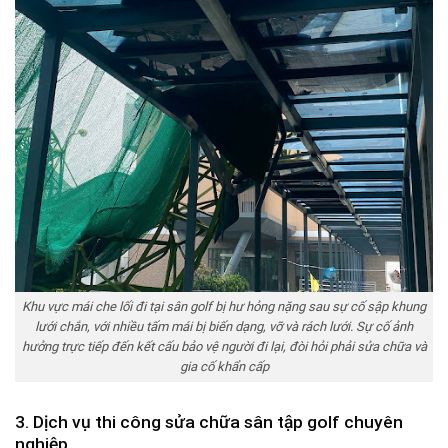
Khu vực mái che lối đi tại sân golf bị hư hỏng nặng sau sự cố sập khung
lưới chắn, với nhiều tấm mái bị biến dạng, vỡ và rách lưới. Sự cố ảnh
hưởng trực tiếp đến kết cấu bảo vệ người đi lại, đòi hỏi phải sửa chữa và
gia cố khẩn cấp
3. Dịch vụ thi công sửa chữa sân tập golf chuyên
nghiệp