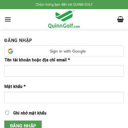
Skip
Chào mừng bạn đến với QUINN GOLF
to
content
ĐĂNG NHẬP
Sign in with Google
Tên tài khoản hoặc địa chỉ email
*
Mật khẩu
*
Ghi nhớ mật khẩu
ĐĂNG NHẬP