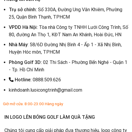
Trụ sở chính:
Số 330A, Đường Ung Văn Khiêm, Phường
25, Quận Bình Thạnh, TPHCM
VPDD Hà Nội:
Tòa nhà Công ty TNHH Lưới Công Trình, Số
80, đường An Thọ 1, KĐT Nam An Khánh, Hoài Đức, HN
Nhà Máy
: 58/6D Đường Nhị Bình 4 - Ấp 1 - Xã Nhị Bình,
Huyện Hóc môn, TPHCM
Phòng Golf 3D:
02 Thi Sách - Phường Bến Nghé - Quận 1
- Tp. Hồ Chí Minh
Hotline:
0888.509.626
kinhdoanh.luoicongtrinh@gmail.com
Giờ mở cửa: 8:00-23:00 Hàng ngày
IN LOGO LÊN BÓNG GOLF LÀM QUÀ TẶNG
Chúng tôi cung cấp giải pháp đưa thương hiệu, logo công ty