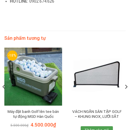
HOTLINE
: 0902.674.626
Sản phẩm tương tự
-18%
Máy đặt banh Golf lên tee bán
VÁCH NGĂN SÂN TẬP GOLF
tự động MGD Hàn Quốc
– KHUNG INOX, LƯỚI SẮT
Giá
Giá
4.500.000
₫
5.500.000
₫
gốc
hiện