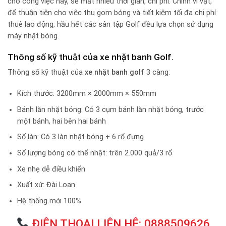
cho công việc này, sẽ mất nhiều thời gian, chi phí. Chính vì vật,
để thuận tiện cho việc thu gom bóng và tiết kiệm tối đa chi phí
thuê lao động, hầu hết các sân tập Golf đều lựa chọn sử dụng
máy nhặt bóng.
Thông số kỹ thuật của xe nhặt banh Golf.
Thông số kỹ thuật của
xe nhặt banh golf
3 càng:
Kích thước: 3200mm × 2000mm × 550mm
Bánh lăn nhặt bóng: Có 3 cụm bánh lăn nhặt bóng, trước
một bánh, hai bên hai bánh
Số làn: Có 3 làn nhặt bóng + 6 rổ đựng
Số lượng bóng có thể nhặt: trên 2.000 quả/3 rổ
Xe nhẹ dễ điều khiển
Xuất xứ: Đài Loan
Hệ thống mới 100%
ĐIỆN THOẠI LIÊN HỆ: 0888509626