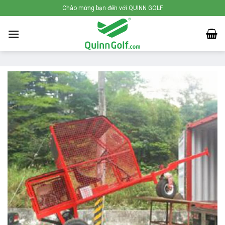
Skip
Chào mừng bạn đến với QUINN GOLF
to
content