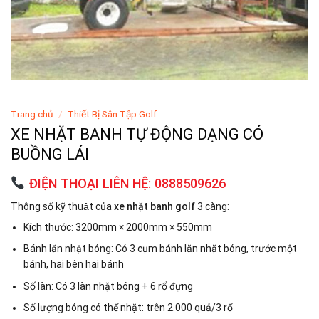
Trang chủ
/
Thiết Bị Sân Tập Golf
XE NHẶT BANH TỰ ĐỘNG DẠNG CÓ
BUỒNG LÁI
ĐIỆN THOẠI LIÊN HỆ: 0888509626
Thông số kỹ thuật của
xe nhặt banh golf
3 càng:
Kích thước: 3200mm × 2000mm × 550mm
Bánh lăn nhặt bóng: Có 3 cụm bánh lăn nhặt bóng, trước một
bánh, hai bên hai bánh
Số làn: Có 3 làn nhặt bóng + 6 rổ đựng
Số lượng bóng có thể nhặt: trên 2.000 quả/3 rổ