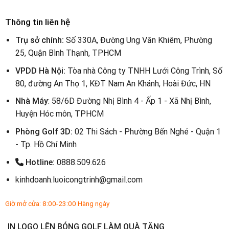
Thông tin liên hệ
Trụ sở chính:
Số 330A, Đường Ung Văn Khiêm, Phường
25, Quận Bình Thạnh, TPHCM
VPDD Hà Nội:
Tòa nhà Công ty TNHH Lưới Công Trình, Số
80, đường An Thọ 1, KĐT Nam An Khánh, Hoài Đức, HN
Nhà Máy
: 58/6D Đường Nhị Bình 4 - Ấp 1 - Xã Nhị Bình,
Huyện Hóc môn, TPHCM
Phòng Golf 3D:
02 Thi Sách - Phường Bến Nghé - Quận 1
- Tp. Hồ Chí Minh
Hotline:
0888.509.626
kinhdoanh.luoicongtrinh@gmail.com
Giờ mở cửa: 8:00-23:00 Hàng ngày
IN LOGO LÊN BÓNG GOLF LÀM QUÀ TẶNG