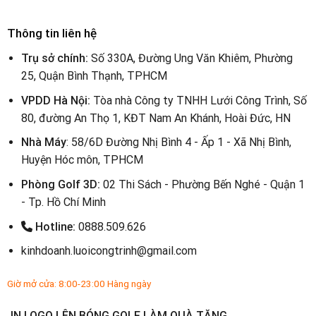
Thông tin liên hệ
Trụ sở chính:
Số 330A, Đường Ung Văn Khiêm, Phường
25, Quận Bình Thạnh, TPHCM
VPDD Hà Nội:
Tòa nhà Công ty TNHH Lưới Công Trình, Số
80, đường An Thọ 1, KĐT Nam An Khánh, Hoài Đức, HN
Nhà Máy
: 58/6D Đường Nhị Bình 4 - Ấp 1 - Xã Nhị Bình,
Huyện Hóc môn, TPHCM
Phòng Golf 3D:
02 Thi Sách - Phường Bến Nghé - Quận 1
- Tp. Hồ Chí Minh
Hotline:
0888.509.626
kinhdoanh.luoicongtrinh@gmail.com
Giờ mở cửa: 8:00-23:00 Hàng ngày
IN LOGO LÊN BÓNG GOLF LÀM QUÀ TẶNG