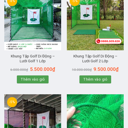
-8%
-5%
Khung Tập Golf Di Động –
Khung Tập Golf Di Động –
Lưới Golf 1 Lớp
Lưới Golf 2 Lớp
Giá
Giá
Giá
Giá
5.500.000
₫
9.500.000
₫
6.000.000
₫
10.000.000
₫
gốc
hiện
gốc
hiện
là:
tại
là:
tại
Thêm vào giỏ
6.000.000₫.
là:
Thêm vào giỏ
10.000.000₫.
là:
5.500.000₫.
9.500
-5%