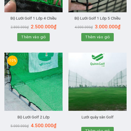
Bộ Lưới Golf 1 Lớp 4 Chiều
Bộ Lưới Golf 1 Lớp 5 Chiều
Giá
Giá
Giá
Giá
2.500.000
₫
3.000.000
₫
2.800.000
₫
4.000.000
₫
gốc
hiện
gốc
hiện
là:
tại
là:
tại
Thêm vào giỏ
2.800.000₫.
là:
Thêm vào giỏ
4.000.000₫.
là:
2.500.000₫.
3.000
-10%
Bộ Lưới Golf 2 Lớp
Lưới quây sân Golf
Giá
Giá
4.500.000
₫
5.000.000
₫
gốc
hiện
Thêm vào giỏ