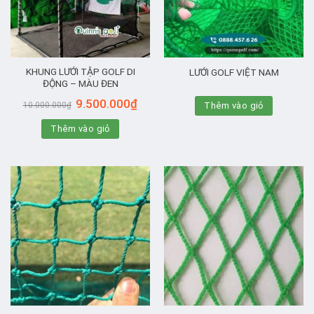
KHUNG LƯỚI TẬP GOLF DI
LƯỚI GOLF VIỆT NAM
ĐỘNG – MÀU ĐEN
Giá
Giá
9.500.000
₫
Thêm vào giỏ
10.000.000
₫
gốc
hiện
là:
tại
Thêm vào giỏ
10.000.000₫.
là:
9.500.000₫.