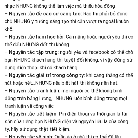
nhạc NHƯNG không thể làm việc mà thiếu hòa đồng
– Nguyên tắc đề cao sự sáng tạo:
Rác thì phải bỏ đúng
chỗ NHƯNG ý tưởng sáng tạo thì cần vượt ra ngoài khuôn
khổ.
– Nguyên tắc ham học hỏi:
Cân nặng hoặc người yêu thì có
thể dấu NHƯNG dốt thì không.
– Nguyên tắc tập trung:
người yêu và facebook có thể chờ
bạn NHƯNG khách hàng thì tuyệt đối không, vì vậy đừng sử
dụng điện thoại khi có khách hàng.
– Nguyên tắc giải trí trong công ty:
khi căng thẳng có thể
hát hoặc hét…NHƯNG nếu biết hát thì không nên hét.
– Nguyên tắc tranh luận:
mọi người có thể không bình
đẳng trên bảng lương,…NHƯNG luôn bình đẳng trong mọi
tranh luận về công việc.
– Nguyên tắc tiết kiệm:
Pin điện thoại và thời gian là tài
sản của riêng bạn NHƯNG điện và nguyên liệu là của công
ty, hãy sử dụng thật tiết kiệm.
– Nguyên tắc vệ sinh:
Quần áo ở nhà thì có thể để lâu