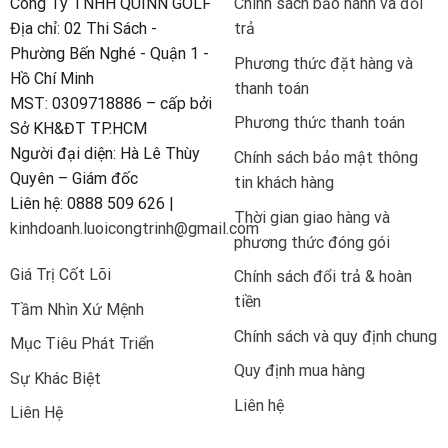
Công Ty TNHH QUINN GOLF
Chính sách bảo hành và đổi
Địa chỉ: 02 Thi Sách -
trả
Phường Bến Nghé - Quận 1 -
Phương thức đặt hàng và
Hồ Chí Minh
thanh toán
MST: 0309718886 – cấp bởi
Phương thức thanh toán
Sở KH&ĐT TP.HCM
Người đại diện: Hà Lê Thùy
Chính sách bảo mật thông
Quyên – Giám đốc
tin khách hàng
Liên hệ: 0888 509 626 |
Thời gian giao hàng và
kinhdoanh.luoicongtrinh@gmail.com
phương thức đóng gói
Giá Trị Cốt Lõi
Chính sách đổi trả & hoàn
tiền
Tầm Nhìn Xứ Mệnh
Chính sách và quy định chung
Mục Tiêu Phát Triển
Quy định mua hàng
Sự Khác Biệt
Liên hệ
Liên Hệ