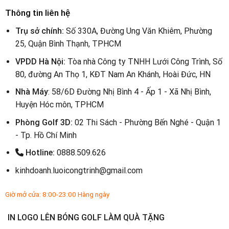
Thông tin liên hệ
Trụ sở chính:
Số 330A, Đường Ung Văn Khiêm, Phường
25, Quận Bình Thạnh, TPHCM
VPDD Hà Nội:
Tòa nhà Công ty TNHH Lưới Công Trình, Số
80, đường An Thọ 1, KĐT Nam An Khánh, Hoài Đức, HN
Nhà Máy
: 58/6D Đường Nhị Bình 4 - Ấp 1 - Xã Nhị Bình,
Huyện Hóc môn, TPHCM
Phòng Golf 3D:
02 Thi Sách - Phường Bến Nghé - Quận 1
- Tp. Hồ Chí Minh
Hotline:
0888.509.626
kinhdoanh.luoicongtrinh@gmail.com
Giờ mở cửa: 8:00-23:00 Hàng ngày
IN LOGO LÊN BÓNG GOLF LÀM QUÀ TẶNG