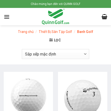
Skip
Chào mừng bạn đến với QUINN GOLF
to
content
Trang chủ
/
Thiết Bị Sân Tập Golf
/
Banh Golf
LỌC