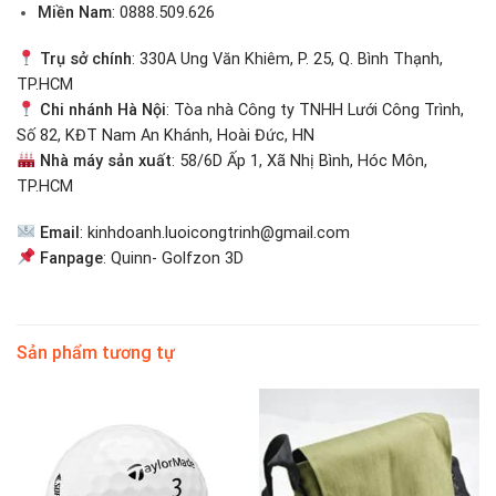
Miền Nam
: 0888.509.626
Trụ sở chính
: 330A Ung Văn Khiêm, P. 25, Q. Bình Thạnh,
TP.HCM
Chi nhánh Hà Nội
: Tòa nhà Công ty TNHH Lưới Công Trình,
Số 82, KĐT Nam An Khánh, Hoài Đức, HN
Nhà máy sản xuất
: 58/6D Ấp 1, Xã Nhị Bình, Hóc Môn,
TP.HCM
Email
: kinhdoanh.luoicongtrinh@gmail.com
Fanpage
:
Quinn- Golfzon 3D
Sản phẩm tương tự