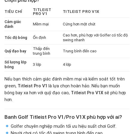
chọn phù hợp?
TITLEIST
TIÊU CHÍ
TITLEIST PRO V1X
PRO V1
Cảm giác
Mềm mại
Cứng hơn một chút
đánh
Cao hơn, phù hợp với Golfer có tốc độ
Tốc độ bóng
Ổn định
swing nhanh
Thấp đến
Quỹ đạo bay
Trung bình đến cao
trung bình
Số lượng lớp
3 lớp
4 lớp
bóng
Nếu bạn thích cảm giác đánh mềm mại và kiểm soát tốt trên
green,
Titleist Pro V1
là lựa chọn hoàn hảo. Nếu bạn muốn
bóng bay xa hơn với quỹ đạo cao,
Titleist Pro V1X
sẽ phù hợp
hơn.
Banh Golf Titleist Pro V1/Pro V1X phù hợp với ai?
Golfer chuyên nghiệp muốn tối ưu hiệu suất chơi Golf.
Người chơi có tốc độ swing trung bình đến cao.