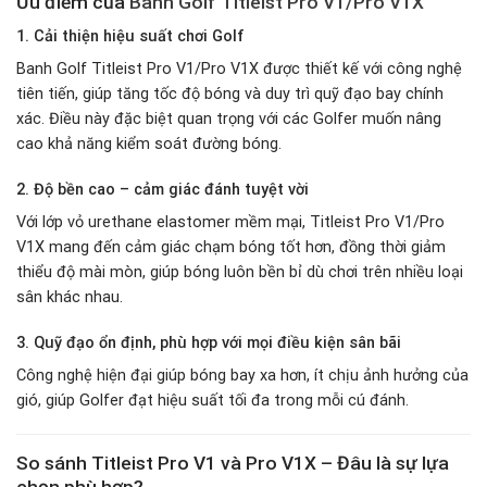
Ưu điểm của
Banh Golf Titleist Pro V1/Pro V1X
1. Cải thiện hiệu suất chơi Golf
Banh Golf Titleist Pro V1/Pro V1X được thiết kế với công nghệ
tiên tiến, giúp tăng tốc độ bóng và duy trì quỹ đạo bay chính
xác. Điều này đặc biệt quan trọng với các Golfer muốn nâng
cao khả năng kiểm soát đường bóng.
2. Độ bền cao – cảm giác đánh tuyệt vời
Với lớp vỏ urethane elastomer mềm mại, Titleist Pro V1/Pro
V1X mang đến cảm giác chạm bóng tốt hơn, đồng thời giảm
thiểu độ mài mòn, giúp bóng luôn bền bỉ dù chơi trên nhiều loại
sân khác nhau.
3. Quỹ đạo ổn định, phù hợp với mọi điều kiện sân bãi
Công nghệ hiện đại giúp bóng bay xa hơn, ít chịu ảnh hưởng của
gió, giúp Golfer đạt hiệu suất tối đa trong mỗi cú đánh.
So sánh Titleist Pro V1 và Pro V1X – Đâu là sự lựa