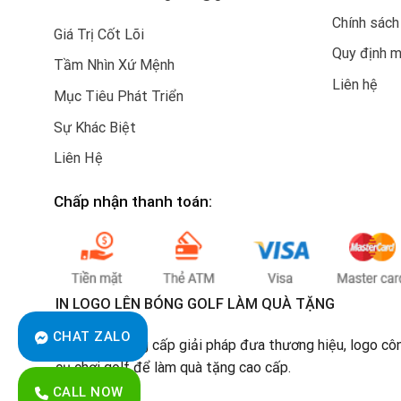
Chính sách
Giá Trị Cốt Lõi
Quy định 
Tầm Nhìn Xứ Mệnh
Liên hệ
Mục Tiêu Phát Triển
Sự Khác Biệt
Liên Hệ
Chấp nhận thanh toán:
IN LOGO LÊN BÓNG GOLF LÀM QUÀ TẶNG
CHAT ZALO
Chúng tôi cung cấp giải pháp đưa thương hiệu, logo cô
cụ chơi golf để làm quà tặng cao cấp.
CALL NOW