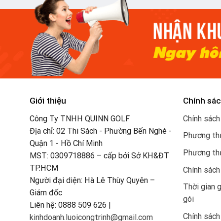
Giới thiệu
Chính sác
Công Ty TNHH QUINN GOLF
Chính sách
Địa chỉ: 02 Thi Sách - Phường Bến Nghé -
Phương thứ
Quận 1 - Hồ Chí Minh
Phương th
MST: 0309718886 – cấp bởi Sở KH&ĐT
TP.HCM
Chính sách
Người đại diện: Hà Lê Thùy Quyên –
Thời gian 
Giám đốc
gói
Liên hệ: 0888 509 626 |
Chính sách
kinhdoanh.luoicongtrinh@gmail.com