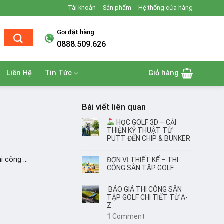
Tài khoản
Sản phẩm
Hệ thống cửa hàng
Gọi đặt hàng
0888.509.626
Liên Hệ
Tin Tức
Giỏ hàng
Bài viết liên quan
HỌC GOLF 3D – CẢI
THIỆN KỸ THUẬT TỪ
PUTT ĐẾN CHIP & BUNKER
 công ...
ĐƠN VỊ THIẾT KẾ – THI
CÔNG SÂN TẬP GOLF
BÁO GIÁ THI CÔNG SÂN
TẬP GOLF CHI TIẾT TỪ A-
Z
1
Comment