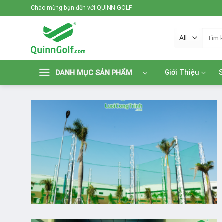
Skip
Chào mừng bạn đến với QUINN GOLF
to
content
Tìm
kiếm:
Giới Thiệu
DANH MỤC SẢN PHẨM