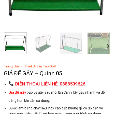
Trang chủ
/
Thiết Bị Sân Tập Golf
GIÁ ĐỂ GẬY – Quinn 05
ĐIỆN THOẠI LIÊN HỆ: 0888509626
Giá để gậy
bảo vệ gậy sau mỗi lần đánh, lấy gậy nhanh và dễ
dàng hơn khi cần sử dụng.
Được làm bằng chất liệu inox cao cấp không gỉ, có độ bền vô
cùng cao, giảm tối đa sự hao mòn trong quá trình sử dụng