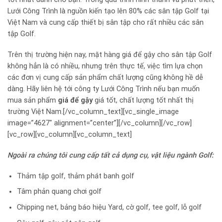
Lưới Công Trình là nguồn kiến tạo lên 80% các sân tập Golf tại
Việt Nam và cung cấp thiết bị sân tập cho rất nhiều các sân
tập Golf.
Trên thị trường hiện nay, mặt hàng giá để gậy cho sân tập Golf
không hẳn là có nhiều, nhưng trên thực tế, việc tìm lựa chọn
các đơn vị cung cấp sản phẩm chất lượng cũng không hề dễ
dàng. Hãy liên hệ tới công ty Lưới Công Trình nếu bạn muốn
mua sản phẩm
giá để gậy
giá tốt, chất lượng tốt nhất thị
trường Việt Nam.[/vc_column_text][vc_single_image
image=”4627″ alignment=”center”][/vc_column][/vc_row]
[vc_row][vc_column][vc_column_text]
Ngoài ra chúng tôi cung cấp tất cả dụng cụ, vật liệu ngành Golf:
Thảm tập golf, thảm phát banh golf
Tâm phản quang chơi golf
Chipping net, bảng báo hiệu Yard, cờ golf, tee golf, lỗ golf