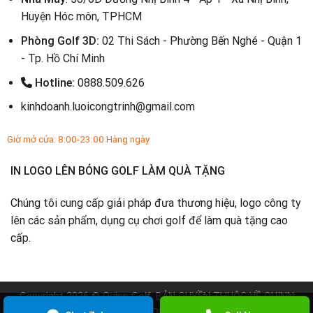
Huyện Hóc môn, TPHCM
Phòng Golf 3D:
02 Thi Sách - Phường Bến Nghé - Quận 1
- Tp. Hồ Chí Minh
Hotline:
0888.509.626
kinhdoanh.luoicongtrinh@gmail.com
Giờ mở cửa: 8:00-23:00 Hàng ngày
IN LOGO LÊN BÓNG GOLF LÀM QUÀ TẶNG
Chúng tôi cung cấp giải pháp đưa thương hiệu, logo công ty
lên các sản phẩm, dụng cụ chơi golf để làm quà tặng cao
cấp.
Copyright 2026 ©
Quinn Golf
. BẢN QUYỀN THUỘC VỀ
QUINN
GOLF