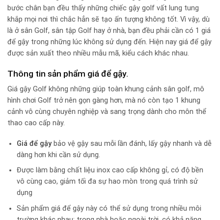
bước chân bạn đều thấy những chiếc gậy golf vất lung tung
khắp mọi nơi thì chắc hẳn sẽ tạo ấn tượng không tốt. Vì vậy, dù
là ở sân Golf, sân tập Golf hay ở nhà, bạn đều phải cần có 1 giá
để gậy trong những lúc không sử dụng đến. Hiện nay giá để gậy
được sản xuất theo nhiều mẫu mã, kiểu cách khác nhau.
Thông tin sản phẩm giá để gậy.
Giá gậy Golf không những giúp toàn khung cảnh sân golf, mô
hình chơi Golf trở nên gọn gàng hơn, mà nó còn tạo 1 khung
cảnh vô cùng chuyên nghiệp và sang trọng dành cho môn thể
thao cao cấp này.
Giá để gậy
bảo vệ gậy sau mỗi lần đánh, lấy gậy nhanh và dễ
dàng hơn khi cần sử dụng.
Được làm bằng chất liệu inox cao cấp không gỉ, có độ bền
vô cùng cao, giảm tối đa sự hao mòn trong quá trình sử
dụng
Sản phẩm giá để gậy này có thể sử dụng trong nhiều môi
trường khác nhau: trong nhà hoặc ngoài trời, có khả năng