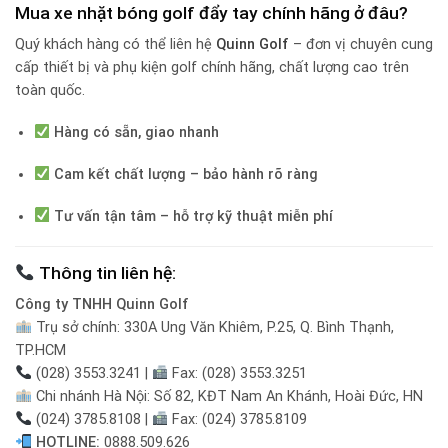
Mua xe nhặt bóng golf đẩy tay chính hãng ở đâu?
Quý khách hàng có thể liên hệ
Quinn Golf
– đơn vị chuyên cung
cấp thiết bị và phụ kiện golf chính hãng, chất lượng cao trên
toàn quốc.
Hàng có sẵn, giao nhanh
Cam kết chất lượng – bảo hành rõ ràng
Tư vấn tận tâm – hỗ trợ kỹ thuật miễn phí
Thông tin liên hệ:
Công ty TNHH Quinn Golf
Trụ sở chính: 330A Ung Văn Khiêm, P.25, Q. Bình Thạnh,
TP.HCM
(028) 3553.3241 |
Fax: (028) 3553.3251
Chi nhánh Hà Nội: Số 82, KĐT Nam An Khánh, Hoài Đức, HN
(024) 3785.8108 |
Fax: (024) 3785.8109
HOTLINE:
0888.509.626