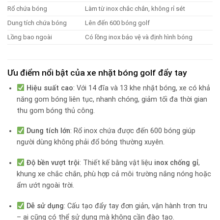
Rổ chứa bóng
Làm từ inox chắc chắn, không rỉ sét
Dung tích chứa bóng
Lên đến 600 bóng golf
Lồng bao ngoài
Có lồng inox bảo vệ và định hình bóng
Ưu điểm nổi bật của xe nhặt bóng golf đẩy tay
Hiệu suất cao
: Với 14 đĩa và 13 khe nhặt bóng, xe có khả
năng gom bóng liên tục, nhanh chóng, giảm tối đa thời gian
thu gom bóng thủ công.
Dung tích lớn
: Rổ inox chứa được đến 600 bóng giúp
người dùng không phải đổ bóng thường xuyên.
Độ bền vượt trội
: Thiết kế bằng vật liệu
inox chống gỉ
,
khung xe chắc chắn, phù hợp cả môi trường nắng nóng hoặc
ẩm ướt ngoài trời.
Dễ sử dụng
: Cấu tạo đẩy tay đơn giản, vận hành trơn tru
– ai cũng có thể sử dụng mà không cần đào tạo.