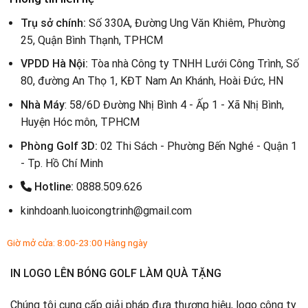
Trụ sở chính:
Số 330A, Đường Ung Văn Khiêm, Phường
25, Quận Bình Thạnh, TPHCM
VPDD Hà Nội:
Tòa nhà Công ty TNHH Lưới Công Trình, Số
80, đường An Thọ 1, KĐT Nam An Khánh, Hoài Đức, HN
Nhà Máy
: 58/6D Đường Nhị Bình 4 - Ấp 1 - Xã Nhị Bình,
Huyện Hóc môn, TPHCM
Phòng Golf 3D:
02 Thi Sách - Phường Bến Nghé - Quận 1
- Tp. Hồ Chí Minh
Hotline:
0888.509.626
kinhdoanh.luoicongtrinh@gmail.com
Giờ mở cửa: 8:00-23:00 Hàng ngày
IN LOGO LÊN BÓNG GOLF LÀM QUÀ TẶNG
Chúng tôi cung cấp giải pháp đưa thương hiệu, logo công ty