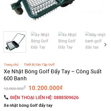
Trang chủ
/
Thiết Bị Sân Tập Golf
Xe Nhặt Bóng Golf Đẩy Tay – Công Suất
600 Banh
Giá
Giá
₫
10.200.000
₫
12.000.000
gốc
hiện
ĐIỆN THOẠI LIÊN HỆ: 0888509626
là:
tại
12.000.000₫.
là:
Xe nhặt bóng Golf đẩy tay