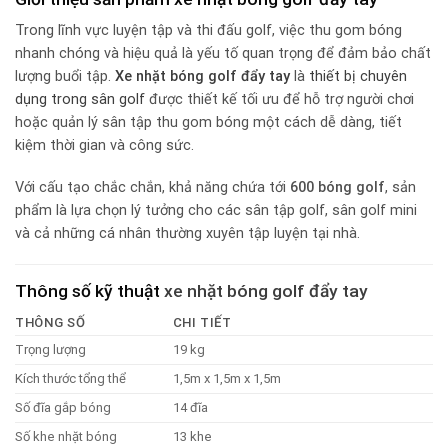
Trong lĩnh vực luyện tập và thi đấu golf, việc thu gom bóng
nhanh chóng và hiệu quả là yếu tố quan trọng để đảm bảo chất
lượng buổi tập.
Xe nhặt bóng golf đẩy tay
là
thiết bị chuyên
dụng trong sân golf
được thiết kế tối ưu để hỗ trợ người chơi
hoặc quản lý sân tập thu gom bóng một cách dễ dàng, tiết
kiệm thời gian và công sức.
Với cấu tạo chắc chắn, khả năng chứa tới
600 bóng golf
, sản
phẩm là lựa chọn lý tưởng cho các sân tập golf, sân golf mini
và cả những cá nhân thường xuyên tập luyện tại nhà.
Thông số kỹ thuật
xe nhặt bóng golf đẩy tay
THÔNG SỐ
CHI TIẾT
Trọng lượng
19 kg
Kích thước tổng thể
1,5m x 1,5m x 1,5m
Số đĩa gắp bóng
14 đĩa
Số khe nhặt bóng
13 khe