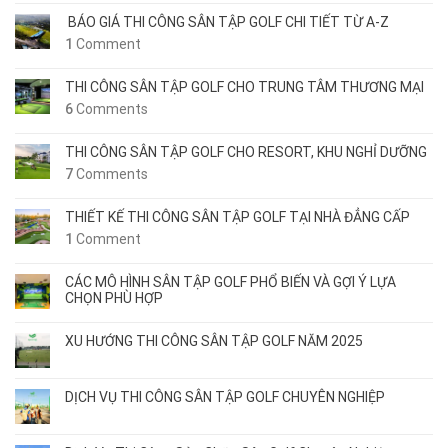
BÁO GIÁ THI CÔNG SÂN TẬP GOLF CHI TIẾT TỪ A-Z
1
Comment
THI CÔNG SÂN TẬP GOLF CHO TRUNG TÂM THƯƠNG MẠI
6
Comments
THI CÔNG SÂN TẬP GOLF CHO RESORT, KHU NGHỈ DƯỠNG
7
Comments
THIẾT KẾ THI CÔNG SÂN TẬP GOLF TẠI NHÀ ĐẲNG CẤP
1
Comment
CÁC MÔ HÌNH SÂN TẬP GOLF PHỔ BIẾN VÀ GỢI Ý LỰA
CHỌN PHÙ HỢP
XU HƯỚNG THI CÔNG SÂN TẬP GOLF NĂM 2025
DỊCH VỤ THI CÔNG SÂN TẬP GOLF CHUYÊN NGHIỆP