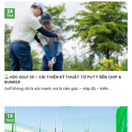
24
Th4
HỌC GOLF 3D – CẢI THIỆN KỸ THUẬT TỪ PUTT ĐẾN CHIP &
BUNKER
Golf không chỉ là sức mạnh, mà là cảm giác – nhịp độ – kiểm ...
19
Th12