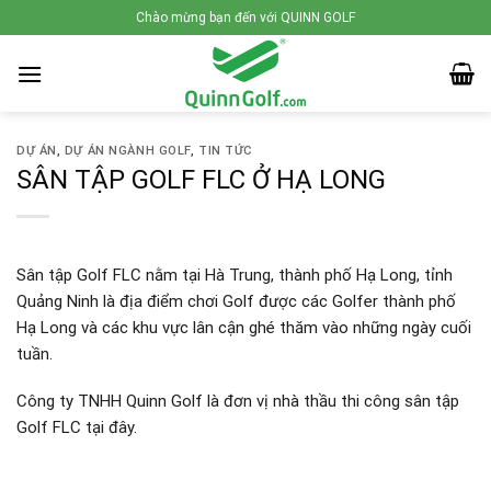
Skip
Chào mừng bạn đến với QUINN GOLF
to
content
DỰ ÁN
,
DỰ ÁN NGÀNH GOLF
,
TIN TỨC
SÂN TẬP GOLF FLC Ở HẠ LONG
Sân tập Golf FLC nằm tại Hà Trung, thành phố Hạ Long, tỉnh
Quảng Ninh là địa điểm chơi Golf được các Golfer thành phố
Hạ Long và các khu vực lân cận ghé thăm vào những ngày cuối
tuần.
Công ty TNHH Quinn Golf là đơn vị nhà thầu thi công sân tập
Golf FLC tại đây.