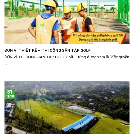
ĐƠN VỊ THIẾT KẾ – THI CÔNG SÂN TẬP GOLF
ĐƠN VỊ THI CÔNG SÂN TẬP GOLF Golf – từng được xem là “đặc quyền
...
31
Th10