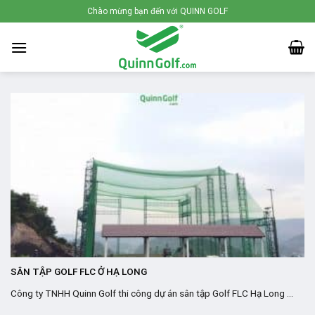
Skip
Chào mừng bạn đến với QUINN GOLF
to
content
SÂN TẬP GOLF FLC Ở HẠ LONG
Công ty TNHH Quinn Golf thi công dự án sân tập Golf FLC Hạ Long ...