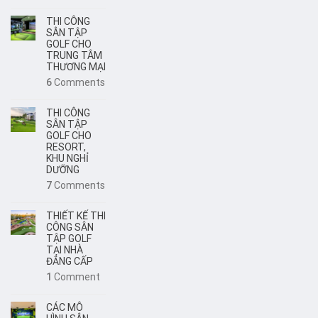
THI CÔNG
SÂN TẬP
GOLF CHO
TRUNG TÂM
THƯƠNG MẠI
6
Comments
THI CÔNG
SÂN TẬP
GOLF CHO
RESORT,
KHU NGHỈ
DƯỠNG
7
Comments
THIẾT KẾ THI
CÔNG SÂN
TẬP GOLF
TẠI NHÀ
ĐẲNG CẤP
1
Comment
CÁC MÔ