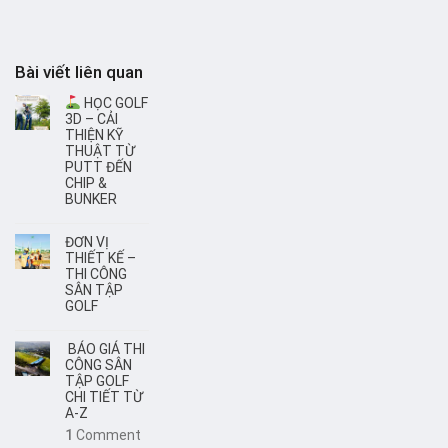
Bài viết liên quan
HỌC GOLF
3D – CẢI
THIỆN KỸ
THUẬT TỪ
PUTT ĐẾN
CHIP &
BUNKER
ĐƠN VỊ
THIẾT KẾ –
THI CÔNG
SÂN TẬP
GOLF
BÁO GIÁ THI
CÔNG SÂN
TẬP GOLF
CHI TIẾT TỪ
A-Z
1
Comment