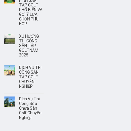
HÌNH SÂN
TẬP GOLF
PHỔ BIẾN VÀ
GỢI Ý LỰA
CHỌN PHÙ
HỢP
XU HƯỚNG
THI CÔNG
SÂN TẬP
GOLF NĂM
2025
DỊCH VỤ THI
CÔNG SÂN
TẬP GOLF
CHUYÊN
NGHIỆP
Dịch Vụ Thi
Công Sửa
Chữa Sân
Golf Chuyên
Nghiệp