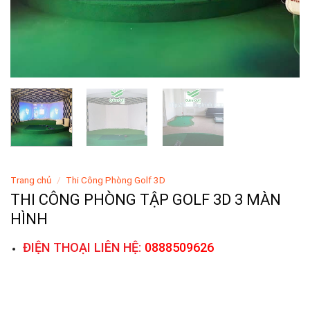
Trang chủ
/
Thi Công Phòng Golf 3D
THI CÔNG PHÒNG TẬP GOLF 3D 3 MÀN
HÌNH
ĐIỆN THOẠI LIÊN HỆ:
0888509626