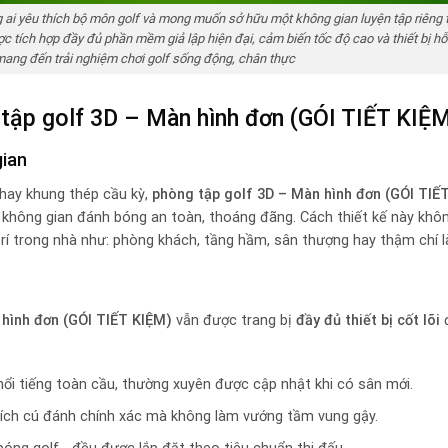
ai yêu thích bộ môn golf và mong muốn sở hữu một không gian luyện tập riêng tạ
c tích hợp đầy đủ phần mềm giả lập hiện đại, cảm biến tốc độ cao và thiết bị h
mang đến trải nghiệm chơi golf sống động, chân thực
 tập golf 3D – Màn hình đơn (GÓI TIẾT KIỆ
gian
 hay khung thép cầu kỳ,
phòng tập golf 3D – Màn hình đơn (GÓI TIẾ
không gian đánh bóng an toàn, thoáng đãng. Cách thiết kế này khôn
trí trong nhà như: phòng khách, tầng hầm, sân thượng hay thậm chí l
 hình đơn (GÓI TIẾT KIỆM)
vẫn được trang bị
đầy đủ thiết bị cốt lõi
đ
nổi tiếng toàn cầu, thường xuyên được cập nhật khi có sân mới.
tích cú đánh chính xác mà không làm vướng tầm vung gậy.