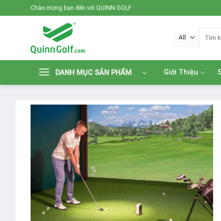
Skip
Chào mừng bạn đến với QUINN GOLF
to
content
Tìm
kiếm:
Giới Thiệu
DANH MỤC SẢN PHẨM