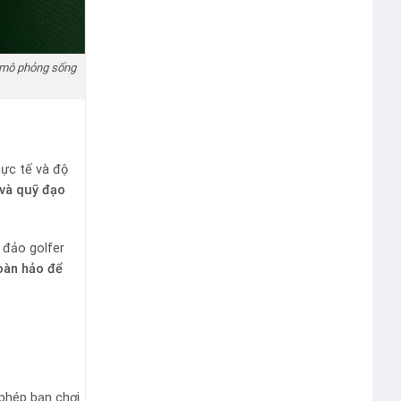
ệm mô phỏng sống
hực tế và độ
 và quỹ đạo
 đảo golfer
oàn hảo để
phép bạn chơi