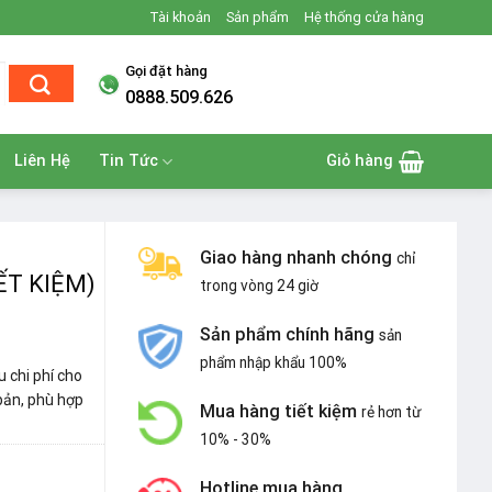
Tài khoản
Sản phẩm
Hệ thống cửa hàng
Gọi đặt hàng
0888.509.626
Liên Hệ
Tin Tức
Giỏ hàng
Giao hàng nhanh chóng
chỉ
ẾT KIỆM)
trong vòng 24 giờ
Sản phẩm chính hãng
sản
phẩm nhập khẩu 100%
u chi phí cho
 bản, phù hợp
Mua hàng tiết kiệm
rẻ hơn từ
10% - 30%
Hotline mua hàng