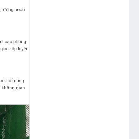
 tự động hoàn
ới các phòng
gian tập luyện
 có thể nâng
h không gian