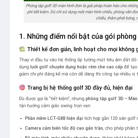
Phòng tập golf 3D màn hình đơn là giải pháp hoàn hảo cho những 
phí tiết kiệm. Dù chỉ sử dụng một màn hình chiếu, phòng vẫn đượ
chiếu, thảm phát bóng, 
1. Những điểm nổi bật của gói phòng
Thiết kế đơn giản, linh hoạt cho mọi không 
Thay vì đầu tư vào hệ thống ốp tường mút tiêu âm đắt đỏ
dụng
lưới golf chuyên dụng hoặc rèm che cao cấp
để tạo 
giảm chi phí đáng kể mà còn dễ dàng thi công tại nhiều vị 
Trang bị hệ thống golf 3D đầy đủ, hiện đại
Dù được gọi là “tiết kiệm”, nhưng
phòng tập golf 3D – Màn
tận hưởng cảm giác swing trọn vẹn:
Phần mềm LCT-G88 hiện đại
tích hợp gần 120 sân golf 
Camera cảm biến tốc độ cao gắn trần
, cho phép phân 