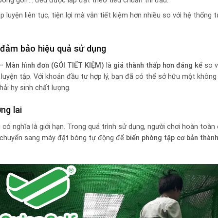
bóng golf… đều được lắp đặt theo tiêu chuẩn thi đấu.
ập luyện liên tục, tiện lợi mà vẫn tiết kiệm hơn nhiều so với hệ thống
n đảm bảo hiệu quả sử dụng
 – Màn hình đơn (GÓI TIẾT KIỆM)
là
giá thành thấp hơn đáng kể
so v
uyện tập. Với khoản đầu tư hợp lý, bạn đã có thể sở hữu một không 
ải hy sinh chất lượng.
ng lai
có nghĩa là giới hạn. Trong quá trình sử dụng, người chơi hoàn toàn
ặc chuyển sang máy đặt bóng tự động để
biến phòng tập cơ bản thàn