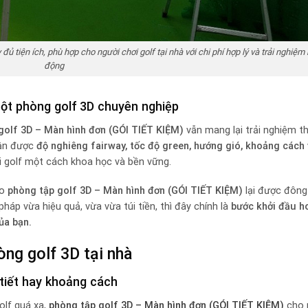
 đủ tiện ích, phù hợp cho người chơi golf tại nhà với chi phí hợp lý và trải nghi
động
một phòng golf 3D chuyên nghiệp
golf 3D – Màn hình đơn (GÓI TIẾT KIỆM)
vẫn mang lại trải nghiệm t
hận được
độ nghiêng fairway, tốc độ green, hướng gió, khoảng cách
i golf một cách khoa học và bền vững.
ao
phòng tập golf 3D – Màn hình đơn (GÓI TIẾT KIỆM)
lại được đông
háp vừa hiệu quả, vừa vừa túi tiền, thì đây chính là
bước khởi đầu h
ủa bạn.
òng golf 3D tại nhà
 tiết hay khoảng cách
olf quá xa,
phòng tập golf 3D – Màn hình đơn (GÓI TIẾT KIỆM)
cho 