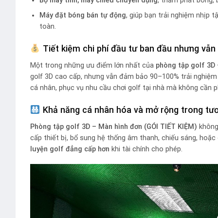
Bộ máy tính, máy chiếu chuyên dụng
, thảm phát bóng, 
Máy đặt bóng bán tự động
, giúp bạn trải nghiệm nhịp t
toàn.
Tiết kiệm chi phí đầu tư ban đầu nhưng vẫ
Một trong những ưu điểm lớn nhất của
phòng tập golf 3D
golf 3D cao cấp, nhưng vẫn đảm bảo 90–100% trải nghiệm l
cá nhân, phục vụ nhu cầu chơi golf tại nhà mà không cần ph
Khả năng cá nhân hóa và mở rộng trong tươ
Phòng tập golf 3D – Màn hình đơn (GÓI TIẾT KIỆM)
không 
cấp thiết bị, bổ sung hệ thống âm thanh, chiếu sáng, ho
luyện golf đẳng cấp hơn
khi tài chính cho phép.