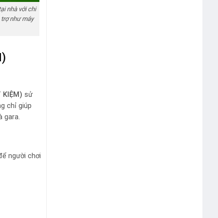
i nhà với chi
ỗ trợ như máy
M)
T KIỆM)
sử
g chỉ giúp
à gara.
ể người chơi