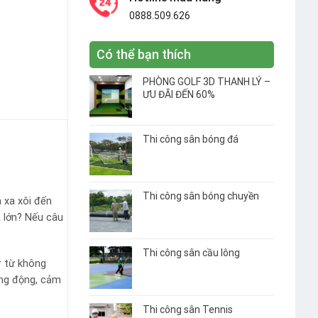
0888.509.626
Có thể bạn thích
PHÒNG GOLF 3D THANH LÝ –
ƯU ĐÃI ĐẾN 60%
Thi công sân bóng đá
Thi công sân bóng chuyền
h xa xôi đến
á lớn? Nếu câu
Thi công sân cầu lông
r từ không
ống động, cảm
Thi công sân Tennis