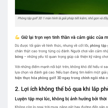
Phòng tập golf 3D 1 màn hình là giải pháp tiết kiệm, nhỏ gọn và đầy
Giữ lại trọn vẹn tinh thần và cảm giác của 
Dù được tối giản về hình thức, nhưng về cốt lõi,
phòng tập 
chân thật cao trong từng cú đánh. Người chơi vẫn cảm n
bóng
– những yếu tố quan trọng giúp cải thiện kỹ năng chơ
Với những điểm mạnh nổi bật trên, không khó để hiểu vì s
lựa chọn và đánh giá cao. Nếu bạn đang tìm kiếm một giải p
hiện thực hóa phòng golf 3D ngay trong chính ngôi nhà c
2. Lợi ích không thể bỏ qua khi lắp ph
Luyện tập mọi lúc, không bị ảnh hưởng bởi thời
Không còn lo ngại trời mưa, nắng gắt hay đường đến sân g