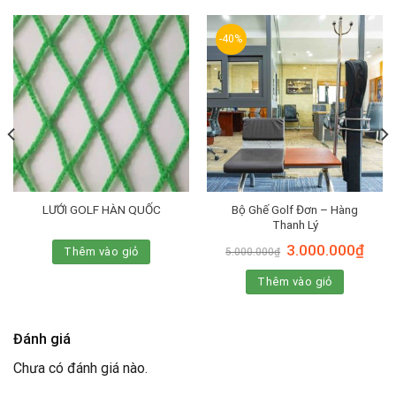
-40%
Bộ Ghế Golf Đơn – Hàng
LƯỚI GOLF HÀN QUỐC
Thanh Lý
Giá
Giá
3.000.000
₫
Thêm vào giỏ
5.000.000
₫
gốc
hiện
là:
tại
Thêm vào giỏ
5.000.000₫.
là:
3.000
Đánh giá
Chưa có đánh giá nào.