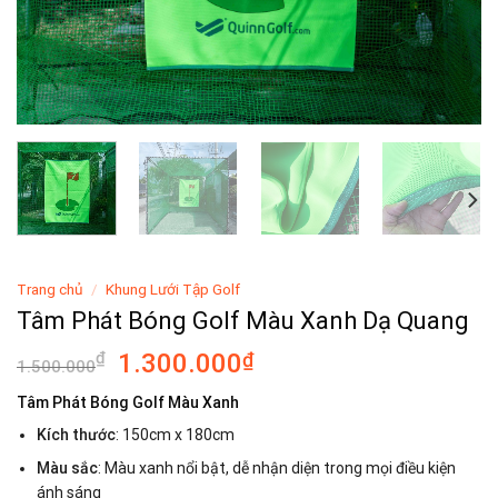
Trang chủ
/
Khung Lưới Tập Golf
Tâm Phát Bóng Golf Màu Xanh Dạ Quang
Giá
Giá
₫
1.300.000
₫
1.500.000
gốc
hiện
Tâm Phát Bóng Golf Màu Xanh
là:
tại
Kích thước
: 150cm x 180cm
1.500.000₫.
là:
1.300.000₫.
Màu sắc
: Màu xanh nổi bật, dễ nhận diện trong mọi điều kiện
ánh sáng