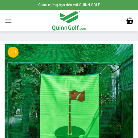
Skip
Chào mừng bạn đến với QUINN GOLF
to
content
-13%