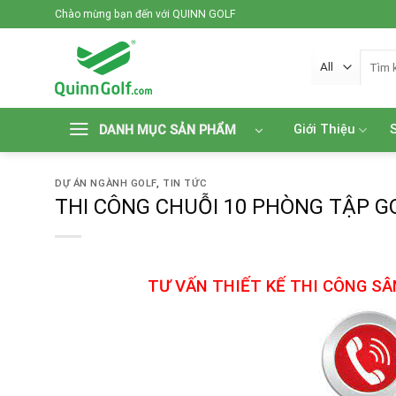
Skip
Chào mừng bạn đến với QUINN GOLF
to
content
Tìm
kiếm:
Giới Thiệu
DANH MỤC SẢN PHẨM
DỰ ÁN NGÀNH GOLF
,
TIN TỨC
THI CÔNG CHUỖI 10 PHÒNG TẬP GO
TƯ VẤN THIẾT KẾ THI CÔNG SÂ