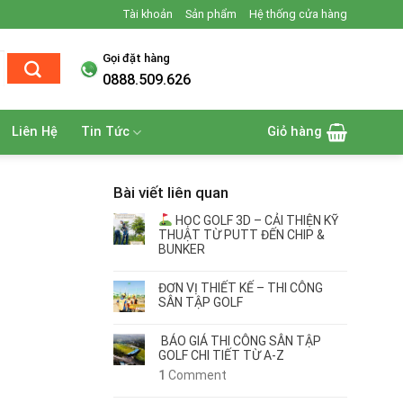
Tài khoản
Sản phẩm
Hệ thống cửa hàng
Gọi đặt hàng
0888.509.626
Liên Hệ
Tin Tức
Giỏ hàng
Bài viết liên quan
HỌC GOLF 3D – CẢI THIỆN KỸ
THUẬT TỪ PUTT ĐẾN CHIP &
BUNKER
ĐƠN VỊ THIẾT KẾ – THI CÔNG
SÂN TẬP GOLF
BÁO GIÁ THI CÔNG SÂN TẬP
GOLF CHI TIẾT TỪ A-Z
1
Comment