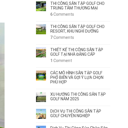
THI CÔNG SÂN TẬP GOLF CHO
TRUNG TÂM THƯƠNG MẠI
6
Comments
THI CÔNG SÂN TẬP GOLF CHO
RESORT, KHU NGHỈ DƯỠNG
7
Comments
THIẾT KẾ THI CÔNG SÂN TẬP
GOLF TẠI NHÀ ĐẲNG CẤP
1
Comment
CÁC MÔ HÌNH SÂN TẬP GOLF
PHỔ BIẾN VÀ GỢI Ý LỰA CHỌN
PHÙ HỢP
XU HƯỚNG THI CÔNG SÂN TẬP
GOLF NĂM 2025
DỊCH VỤ THI CÔNG SÂN TẬP
GOLF CHUYÊN NGHIỆP