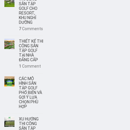
SÂN TẬP
GOLF CHO
RESORT,
KHU NGHỈ
DƯỠNG
7
Comments
THIẾT KẾ THI
CÔNG SÂN
TẬP GOLF
TẠI NHÀ
ĐẲNG CẤP
1
Comment
CÁC MÔ
HÌNH SÂN
TẬP GOLF
PHỔ BIẾN VÀ
GỢI Ý LỰA
CHỌN PHÙ
HỢP
XU HƯỚNG
THI CÔNG
SÂN TẬP