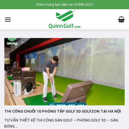
Skip
Chào mừng bạn đến với QUINN GOLF
to
content
THI CÔNG CHUỖI 10 PHÒNG TẬP GOLF 3D GOLFZON TẠI HÀ NỘI
TƯ VẤN THIẾT KẾ THI CÔNG SÂN GOLF – PHÒNG GOLF 3D – SÂN
BÓNG ...