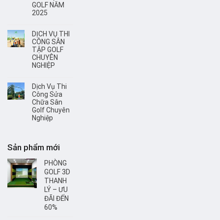
GOLF NĂM
2025
DỊCH VỤ THI
CÔNG SÂN
TẬP GOLF
CHUYÊN
NGHIỆP
Dịch Vụ Thi
Công Sửa
Chữa Sân
Golf Chuyên
Nghiệp
Sản phẩm mới
PHÒNG
GOLF 3D
THANH
LÝ – ƯU
ĐÃI ĐẾN
60%