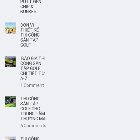
PUTT ĐẾN
CHIP &
BUNKER
ĐƠN VỊ
THIẾT KẾ –
THI CÔNG
SÂN TẬP
GOLF
BÁO GIÁ THI
CÔNG SÂN
TẬP GOLF
CHI TIẾT TỪ
A-Z
1
Comment
THI CÔNG
SÂN TẬP
GOLF CHO
TRUNG TÂM
THƯƠNG MẠI
6
Comments
THI CÔNG