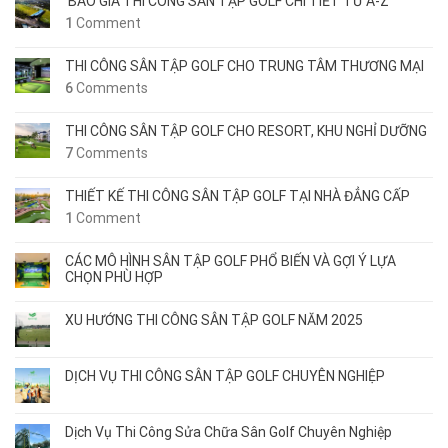
BÁO GIÁ THI CÔNG SÂN TẬP GOLF CHI TIẾT TỪ A-Z
1
Comment
THI CÔNG SÂN TẬP GOLF CHO TRUNG TÂM THƯƠNG MẠI
6
Comments
THI CÔNG SÂN TẬP GOLF CHO RESORT, KHU NGHỈ DƯỠNG
7
Comments
THIẾT KẾ THI CÔNG SÂN TẬP GOLF TẠI NHÀ ĐẲNG CẤP
1
Comment
CÁC MÔ HÌNH SÂN TẬP GOLF PHỔ BIẾN VÀ GỢI Ý LỰA
CHỌN PHÙ HỢP
XU HƯỚNG THI CÔNG SÂN TẬP GOLF NĂM 2025
DỊCH VỤ THI CÔNG SÂN TẬP GOLF CHUYÊN NGHIỆP
Dịch Vụ Thi Công Sửa Chữa Sân Golf Chuyên Nghiệp