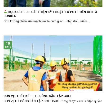
HỌC GOLF 3D – CẢI THIỆN KỸ THUẬT TỪ PUTT ĐẾN CHIP &
BUNKER
Golf không chỉ là sức mạnh, mà là cảm giác – nhịp độ – kiểm ...
19
Th12
ĐƠN VỊ THIẾT KẾ – THI CÔNG SÂN TẬP GOLF
ĐƠN VỊ THI CÔNG SÂN TẬP GOLF Golf – từng được xem là “đặc quyền