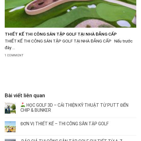
THIẾT KẾ THI CÔNG SÂN TẬP GOLF TẠI NHÀ ĐẲNG CẤP
THIẾT KẾ THI CÔNG SÂN TẬP GOLF TẠI NHÀ ĐẲNG CẤP Nếu trước
đây ...
1 COMMENT
Bài viết liên quan
HỌC GOLF 3D – CẢI THIỆN KỸ THUẬT TỪ PUTT ĐẾN
CHIP & BUNKER
ĐƠN VỊ THIẾT KẾ – THI CÔNG SÂN TẬP GOLF