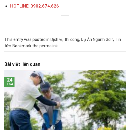
HOTLINE
:
0902
.674.626
This entry was posted in
Dịch vụ thi công
,
Dự Án Ngành Golf
,
Tin
tức
. Bookmark the
permalink
.
Bài viết liên quan
24
Th4