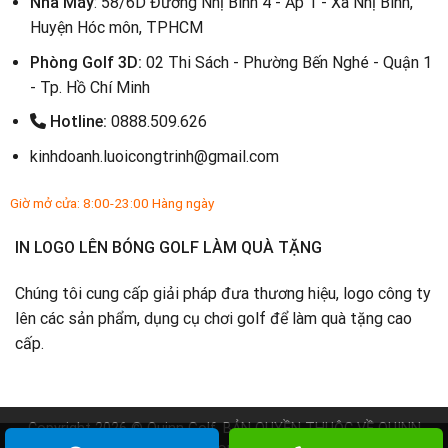
Nhà Máy
: 58/6D Đường Nhị Bình 4 - Ấp 1 - Xã Nhị Bình,
Huyện Hóc môn, TPHCM
Phòng Golf 3D:
02 Thi Sách - Phường Bến Nghé - Quận 1
- Tp. Hồ Chí Minh
Hotline:
0888.509.626
kinhdoanh.luoicongtrinh@gmail.com
Giờ mở cửa: 8:00-23:00 Hàng ngày
IN LOGO LÊN BÓNG GOLF LÀM QUÀ TẶNG
Chúng tôi cung cấp giải pháp đưa thương hiệu, logo công ty
lên các sản phẩm, dụng cụ chơi golf để làm quà tặng cao
cấp.
Copyright 2026 ©
Quinn Golf
. BẢN QUYỀN THUỘC VỀ
QUINN