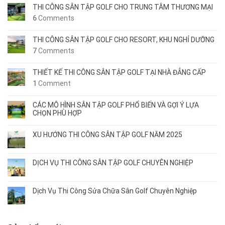
THI CÔNG SÂN TẬP GOLF CHO TRUNG TÂM THƯƠNG MẠI
6
Comments
THI CÔNG SÂN TẬP GOLF CHO RESORT, KHU NGHỈ DƯỠNG
7
Comments
THIẾT KẾ THI CÔNG SÂN TẬP GOLF TẠI NHÀ ĐẲNG CẤP
1
Comment
CÁC MÔ HÌNH SÂN TẬP GOLF PHỔ BIẾN VÀ GỢI Ý LỰA
CHỌN PHÙ HỢP
XU HƯỚNG THI CÔNG SÂN TẬP GOLF NĂM 2025
DỊCH VỤ THI CÔNG SÂN TẬP GOLF CHUYÊN NGHIỆP
Dịch Vụ Thi Công Sửa Chữa Sân Golf Chuyên Nghiệp