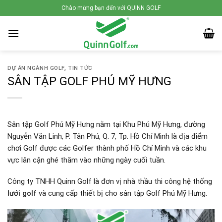
Skip
Chào mừng bạn đến với QUINN GOLF
to
content
DỰ ÁN NGÀNH GOLF
,
TIN TỨC
SÂN TẬP GOLF PHÚ MỸ HƯNG
Sân tập Golf Phú Mỹ Hưng nằm tại Khu Phú Mỹ Hưng, đường
Nguyễn Văn Linh, P. Tân Phú, Q. 7, Tp. Hồ Chí Minh là địa điểm
chơi Golf được các Golfer thành phố Hồ Chí Minh và các khu
vực lân cận ghé thăm vào những ngày cuối tuần.
Công ty TNHH Quinn Golf là đơn vị nhà thầu thi công hệ thống
lưới golf
và cung cấp thiết bị cho sân tập Golf Phú Mỹ Hưng.