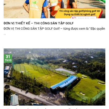
ĐƠN VỊ THIẾT KẾ – THI CÔNG SÂN TẬP GOLF
ĐƠN VỊ THI CÔNG SÂN TẬP GOLF Golf – từng được xem là “đặc quyền
...
31
Th10