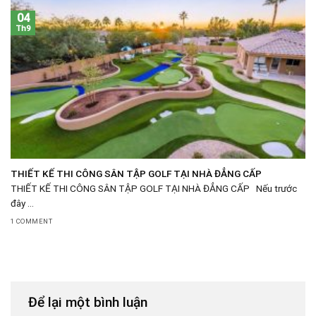
04
Th9
THIẾT KẾ THI CÔNG SÂN TẬP GOLF TẠI NHÀ ĐẲNG CẤP
THIẾT KẾ THI CÔNG SÂN TẬP GOLF TẠI NHÀ ĐẲNG CẤP Nếu trước
đây ...
1 COMMENT
Để lại một bình luận