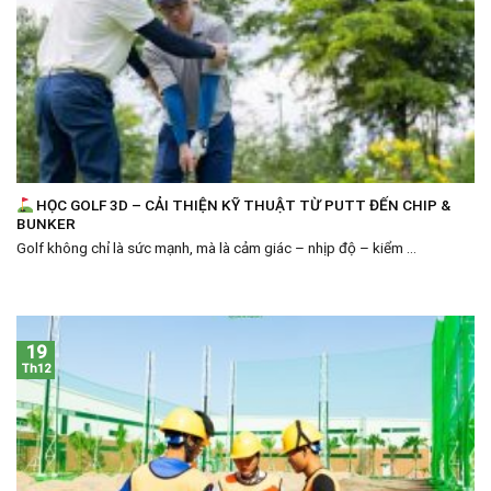
HỌC GOLF 3D – CẢI THIỆN KỸ THUẬT TỪ PUTT ĐẾN CHIP &
BUNKER
Golf không chỉ là sức mạnh, mà là cảm giác – nhịp độ – kiểm ...
19
Th12