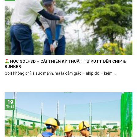
HỌC GOLF 3D – CẢI THIỆN KỸ THUẬT TỪ PUTT ĐẾN CHIP &
BUNKER
Golf không chỉ là sức mạnh, mà là cảm giác – nhịp độ – kiểm ...
19
Th12