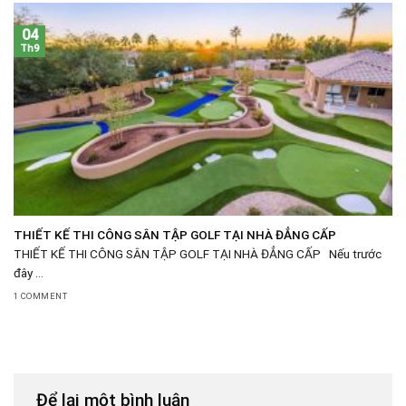
04
Th9
THIẾT KẾ THI CÔNG SÂN TẬP GOLF TẠI NHÀ ĐẲNG CẤP
THIẾT KẾ THI CÔNG SÂN TẬP GOLF TẠI NHÀ ĐẲNG CẤP Nếu trước
đây ...
1 COMMENT
Để lại một bình luận