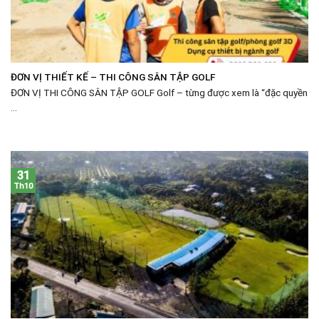
ĐƠN VỊ THIẾT KẾ – THI CÔNG SÂN TẬP GOLF
ĐƠN VỊ THI CÔNG SÂN TẬP GOLF Golf – từng được xem là “đặc quyền
...
31
Th10