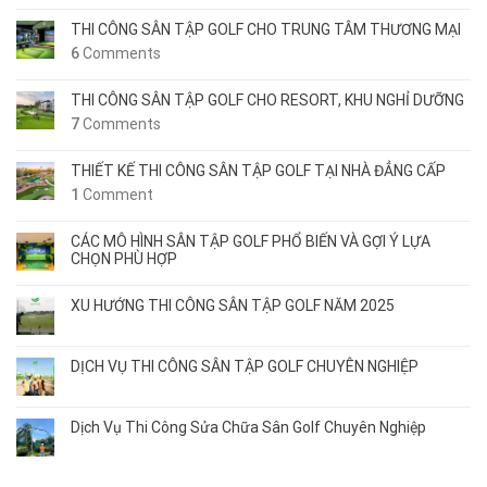
THI CÔNG SÂN TẬP GOLF CHO TRUNG TÂM THƯƠNG MẠI
6
Comments
THI CÔNG SÂN TẬP GOLF CHO RESORT, KHU NGHỈ DƯỠNG
7
Comments
THIẾT KẾ THI CÔNG SÂN TẬP GOLF TẠI NHÀ ĐẲNG CẤP
1
Comment
CÁC MÔ HÌNH SÂN TẬP GOLF PHỔ BIẾN VÀ GỢI Ý LỰA
CHỌN PHÙ HỢP
XU HƯỚNG THI CÔNG SÂN TẬP GOLF NĂM 2025
DỊCH VỤ THI CÔNG SÂN TẬP GOLF CHUYÊN NGHIỆP
Dịch Vụ Thi Công Sửa Chữa Sân Golf Chuyên Nghiệp