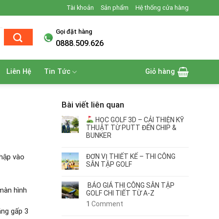
Tài khoản
Sản phẩm
Hệ thống cửa hàng
Gọi đặt hàng
0888.509.626
Liên Hệ
Tin Tức
Giỏ hàng
Bài viết liên quan
HỌC GOLF 3D – CẢI THIỆN KỸ
THUẬT TỪ PUTT ĐẾN CHIP &
BUNKER
ĐƠN VỊ THIẾT KẾ – THI CÔNG
hập vào
SÂN TẬP GOLF
BÁO GIÁ THI CÔNG SÂN TẬP
 màn hình
GOLF CHI TIẾT TỪ A-Z
1
Comment
tăng gấp 3