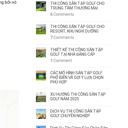
̣ng bởi nó
THI CÔNG SÂN TẬP GOLF CHO
TRUNG TÂM THƯƠNG MẠI
6
Comments
THI CÔNG SÂN TẬP GOLF CHO
RESORT, KHU NGHỈ DƯỠNG
7
Comments
THIẾT KẾ THI CÔNG SÂN TẬP
GOLF TẠI NHÀ ĐẲNG CẤP
1
Comment
CÁC MÔ HÌNH SÂN TẬP GOLF
PHỔ BIẾN VÀ GỢI Ý LỰA CHỌN
PHÙ HỢP
XU HƯỚNG THI CÔNG SÂN TẬP
GOLF NĂM 2025
DỊCH VỤ THI CÔNG SÂN TẬP
GOLF CHUYÊN NGHIỆP