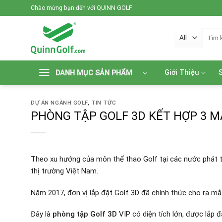
Skip
Chào mừng bạn đến với QUINN GOLF
to
content
Tìm
kiếm:
Giới Thiệu
DANH MỤC SẢN PHẨM
DỰ ÁN NGÀNH GOLF
,
TIN TỨC
PHÒNG TẬP GOLF 3D KẾT HỢP 3 MÀ
Theo xu hướng của môn thể thao Golf tại các nước phát tri
thị trường Việt Nam.
Năm 2017, đơn vị lắp đặt Golf 3D đã chính thức cho ra mắ
Đây là
phòng tập Golf 3D
VIP có diện tích lớn, được lắp đặ