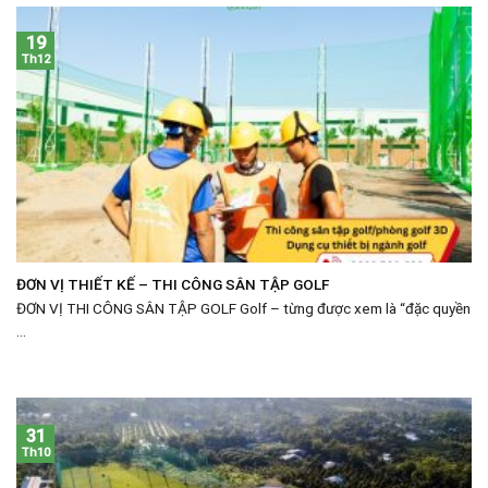
19
Th12
ĐƠN VỊ THIẾT KẾ – THI CÔNG SÂN TẬP GOLF
ĐƠN VỊ THI CÔNG SÂN TẬP GOLF Golf – từng được xem là “đặc quyền
...
31
Th10