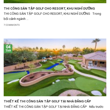
THI CÔNG SÂN TẬP GOLF CHO RESORT, KHU NGHỈ DƯỠNG
THI CÔNG SÂN TẬP GOLF CHO RESORT, KHU NGHỈ DƯỠNG Trong
bối cảnh ngành ...
7 COMMENTS
04
Th9
THIẾT KẾ THI CÔNG SÂN TẬP GOLF TẠI NHÀ ĐẲNG CẤP
THIẾT KẾ THI CÔNG SÂN TẬP GOLF TẠI NHÀ ĐẲNG CẤP Nếu trước