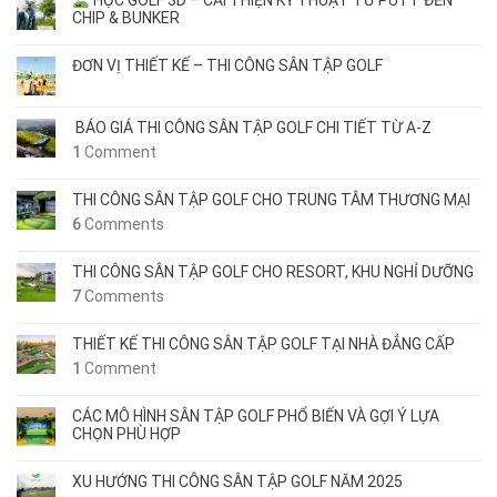
HỌC GOLF 3D – CẢI THIỆN KỸ THUẬT TỪ PUTT ĐẾN
CHIP & BUNKER
ĐƠN VỊ THIẾT KẾ – THI CÔNG SÂN TẬP GOLF
BÁO GIÁ THI CÔNG SÂN TẬP GOLF CHI TIẾT TỪ A-Z
1
Comment
THI CÔNG SÂN TẬP GOLF CHO TRUNG TÂM THƯƠNG MẠI
6
Comments
THI CÔNG SÂN TẬP GOLF CHO RESORT, KHU NGHỈ DƯỠNG
7
Comments
THIẾT KẾ THI CÔNG SÂN TẬP GOLF TẠI NHÀ ĐẲNG CẤP
1
Comment
CÁC MÔ HÌNH SÂN TẬP GOLF PHỔ BIẾN VÀ GỢI Ý LỰA
CHỌN PHÙ HỢP
XU HƯỚNG THI CÔNG SÂN TẬP GOLF NĂM 2025