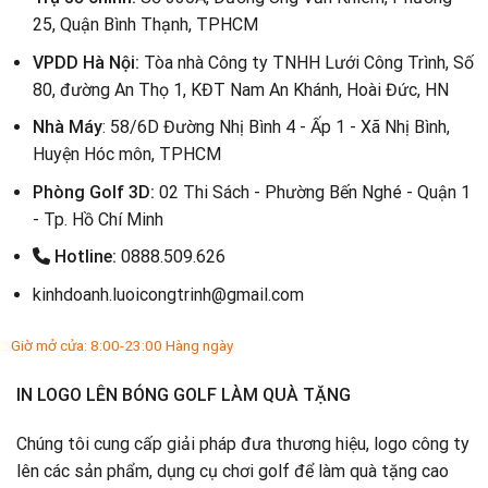
25, Quận Bình Thạnh, TPHCM
VPDD Hà Nội:
Tòa nhà Công ty TNHH Lưới Công Trình, Số
80, đường An Thọ 1, KĐT Nam An Khánh, Hoài Đức, HN
Nhà Máy
: 58/6D Đường Nhị Bình 4 - Ấp 1 - Xã Nhị Bình,
Huyện Hóc môn, TPHCM
Phòng Golf 3D:
02 Thi Sách - Phường Bến Nghé - Quận 1
- Tp. Hồ Chí Minh
Hotline:
0888.509.626
kinhdoanh.luoicongtrinh@gmail.com
Giờ mở cửa: 8:00-23:00 Hàng ngày
IN LOGO LÊN BÓNG GOLF LÀM QUÀ TẶNG
Chúng tôi cung cấp giải pháp đưa thương hiệu, logo công ty
lên các sản phẩm, dụng cụ chơi golf để làm quà tặng cao