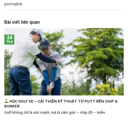
permalink
.
Bài viết liên quan
24
Th4
HỌC GOLF 3D – CẢI THIỆN KỸ THUẬT TỪ PUTT ĐẾN CHIP &
BUNKER
Golf không chỉ là sức mạnh, mà là cảm giác – nhịp độ – kiểm ...