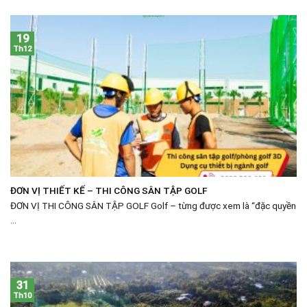
19
Th12
ĐƠN VỊ THIẾT KẾ – THI CÔNG SÂN TẬP GOLF
ĐƠN VỊ THI CÔNG SÂN TẬP GOLF Golf – từng được xem là “đặc quyền
...
31
Th10