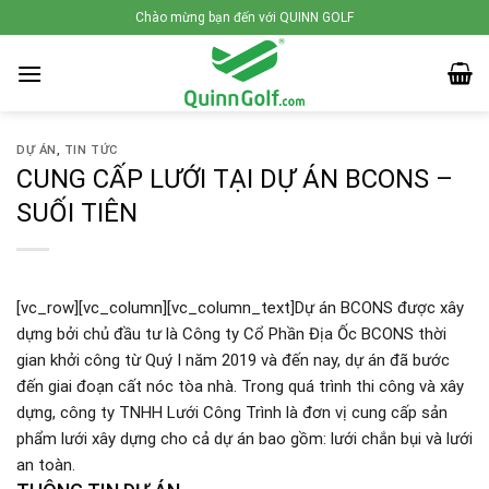
Skip
Chào mừng bạn đến với QUINN GOLF
to
content
DỰ ÁN
,
TIN TỨC
CUNG CẤP LƯỚI TẠI DỰ ÁN BCONS –
SUỐI TIÊN
[vc_row][vc_column][vc_column_text]Dự án BCONS được xây
dựng bởi chủ đầu tư là Công ty Cổ Phần Địa Ốc BCONS thời
gian khởi công từ Quý I năm 2019 và đến nay, dự án đã bước
đến giai đoạn cất nóc tòa nhà. Trong quá trình thi công và xây
dựng, công ty TNHH Lưới Công Trình là đơn vị cung cấp sản
phẩm lưới xây dựng cho cả dự án bao gồm: lưới chắn bụi và lưới
an toàn.