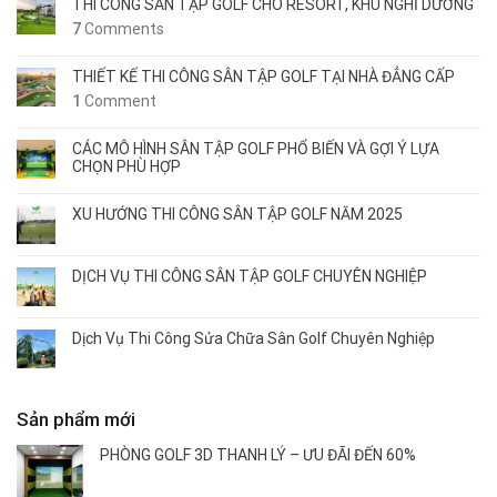
THI CÔNG SÂN TẬP GOLF CHO RESORT, KHU NGHỈ DƯỠNG
7
Comments
THIẾT KẾ THI CÔNG SÂN TẬP GOLF TẠI NHÀ ĐẲNG CẤP
1
Comment
CÁC MÔ HÌNH SÂN TẬP GOLF PHỔ BIẾN VÀ GỢI Ý LỰA
CHỌN PHÙ HỢP
XU HƯỚNG THI CÔNG SÂN TẬP GOLF NĂM 2025
DỊCH VỤ THI CÔNG SÂN TẬP GOLF CHUYÊN NGHIỆP
Dịch Vụ Thi Công Sửa Chữa Sân Golf Chuyên Nghiệp
Sản phẩm mới
PHÒNG GOLF 3D THANH LÝ – ƯU ĐÃI ĐẾN 60%