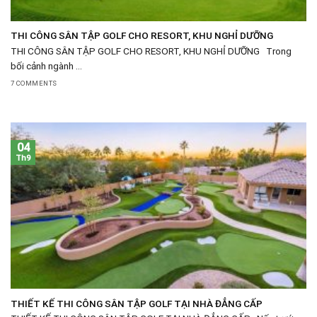
THI CÔNG SÂN TẬP GOLF CHO RESORT, KHU NGHỈ DƯỠNG
THI CÔNG SÂN TẬP GOLF CHO RESORT, KHU NGHỈ DƯỠNG Trong
bối cảnh ngành ...
7 COMMENTS
04
Th9
THIẾT KẾ THI CÔNG SÂN TẬP GOLF TẠI NHÀ ĐẲNG CẤP