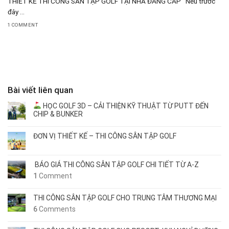
THIẾT KẾ THI CÔNG SÂN TẬP GOLF TẠI NHÀ ĐẲNG CẤP Nếu trước
đây ...
1 COMMENT
Bài viết liên quan
HỌC GOLF 3D – CẢI THIỆN KỸ THUẬT TỪ PUTT ĐẾN
CHIP & BUNKER
ĐƠN VỊ THIẾT KẾ – THI CÔNG SÂN TẬP GOLF
BÁO GIÁ THI CÔNG SÂN TẬP GOLF CHI TIẾT TỪ A-Z
1
Comment
THI CÔNG SÂN TẬP GOLF CHO TRUNG TÂM THƯƠNG MẠI
6
Comments