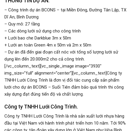
THÔNG TIN DỰ ÁN.
– Công trình dự án BCONS – tại Miền Đông, Đường Tân Lập, TX
Dĩ An, Bình Dương
– Quy mô: 27 tầng
– Các dòng lưới sử dụng cho công trình
+ Lưới bao che Darkblue 3m x 50m
+ Lưới an toàn Green 4m x 50m và 2m x 50m
– Dự án đã đến giai đoạn cất nóc với tổng số lượng lưới sử
dụng lên đến 20.000m2 cho cả công trình.
[/vc_column_text][vc_single_image image=”3930″
img_size=”full” alignment=”center”][vc_column_text]Công ty
TNHH Lưới Công Trình là đơn vị đối tác cung cấp sản phẩm
lưới cho dự án BCONS – Suối Tiên đảm bảo quá trình thi công
xây dựng đạt đúng tiến độ và chất lượng.
Công ty TNHH Lưới Công Trình.
Công ty TNHH Lưới Công Trình là nhà sản xuất lưới nhựa hàng
đầu tại Việt Nam với hành trình phát triển hơn 10 năm. Tới 90%
các công ty, tập đoàn xây dựng lớn ở Việt Nam như Hòa Bình,