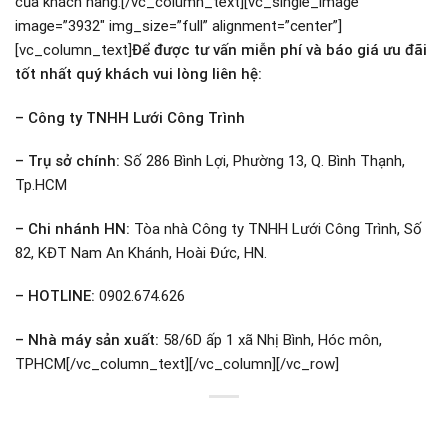
của khách hàng.[/vc_column_text][vc_single_image
image=”3932″ img_size=”full” alignment=”center”]
[vc_column_text]
Để được tư vấn miễn phí và báo giá ưu đãi
tốt nhất quý khách vui lòng liên hệ:
– Công ty TNHH Lưới Công Trình
– Trụ sở chính:
Số 286 Bình Lợi, Phường 13, Q. Bình Thạnh,
Tp.HCM
– Chi nhánh HN:
Tòa nhà Công ty TNHH Lưới Công Trình, Số
82, KĐT Nam An Khánh, Hoài Đức, HN.
– HOTLINE:
0902.674.626
– Nhà máy sản xuất:
58/6D ấp 1 xã Nhị Bình, Hóc môn,
TPHCM[/vc_column_text][/vc_column][/vc_row]