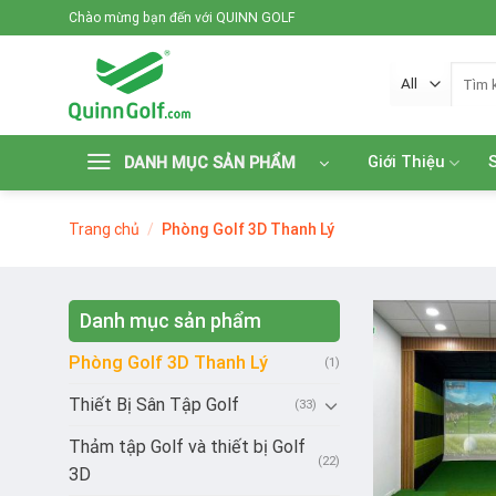
Skip
Chào mừng bạn đến với QUINN GOLF
to
content
Tìm
kiếm:
Giới Thiệu
DANH MỤC SẢN PHẨM
Trang chủ
/
Phòng Golf 3D Thanh Lý
Danh mục sản phẩm
Phòng Golf 3D Thanh Lý
(1)
Thiết Bị Sân Tập Golf
(33)
Thảm tập Golf và thiết bị Golf
(22)
3D