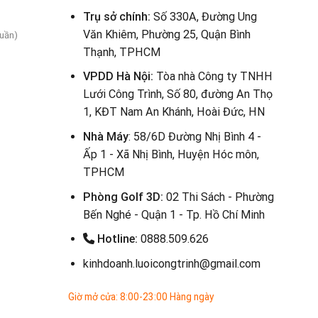
Trụ sở chính:
Số 330A, Đường Ung
Văn Khiêm, Phường 25, Quận Bình
tuần)
Thạnh, TPHCM
VPDD Hà Nội:
Tòa nhà Công ty TNHH
Lưới Công Trình, Số 80, đường An Thọ
1, KĐT Nam An Khánh, Hoài Đức, HN
Nhà Máy
: 58/6D Đường Nhị Bình 4 -
Ấp 1 - Xã Nhị Bình, Huyện Hóc môn,
TPHCM
Phòng Golf 3D:
02 Thi Sách - Phường
Bến Nghé - Quận 1 - Tp. Hồ Chí Minh
Hotline:
0888.509.626
kinhdoanh.luoicongtrinh@gmail.com
Giờ mở cửa: 8:00-23:00 Hàng ngày