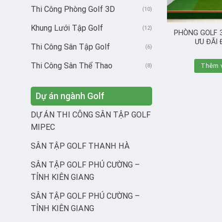
Thi Công Phòng Golf 3D
(10)
Khung Lưới Tập Golf
(12)
PHÒNG GOLF 3
ƯU ĐÃI 
Thi Công Sân Tập Golf
(6)
Thi Công Sân Thể Thao
Thêm v
(8)
Dự án ngành Golf
DỰ ÁN THI CÔNG SÂN TẬP GOLF
MIPEC
SÂN TẬP GOLF THANH HÀ
SÂN TẬP GOLF PHÚ CƯỜNG –
TỈNH KIÊN GIANG
SÂN TẬP GOLF PHÚ CƯỜNG –
TỈNH KIÊN GIANG