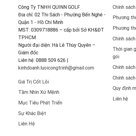
Công Ty TNHH QUINN GOLF
Chính sách
Địa chỉ: 02 Thi Sách - Phường Bến Nghé -
Phương thứ
Quận 1 - Hồ Chí Minh
Phương th
MST: 0309718886 – cấp bởi Sở KH&ĐT
TP.HCM
Chính sách
Người đại diện: Hà Lê Thùy Quyên –
Thời gian 
Giám đốc
gói
Liên hệ: 0888 509 626 |
Chính sách
kinhdoanh.luoicongtrinh@gmail.com
Chính sách
Giá Trị Cốt Lõi
Quy định 
Tầm Nhìn Xứ Mệnh
Liên hệ
Mục Tiêu Phát Triển
Sự Khác Biệt
Liên Hệ