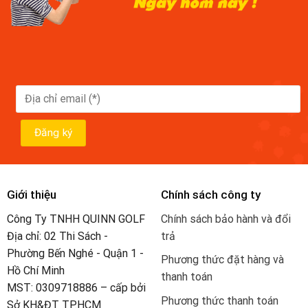
Giới thiệu
Chính sách công ty
Công Ty TNHH QUINN GOLF
Chính sách bảo hành và đổi
Địa chỉ: 02 Thi Sách -
trả
Phường Bến Nghé - Quận 1 -
Phương thức đặt hàng và
Hồ Chí Minh
thanh toán
MST: 0309718886 – cấp bởi
Phương thức thanh toán
Sở KH&ĐT TP.HCM