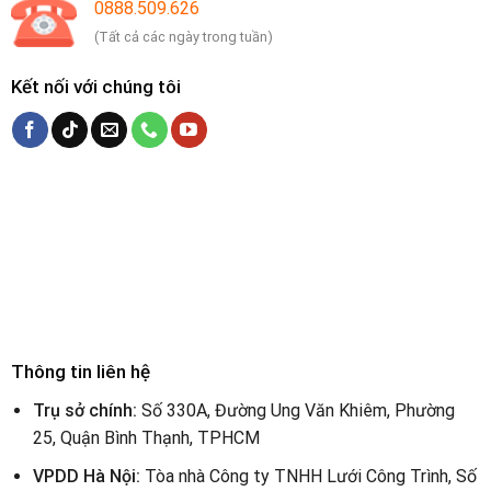
0888.509.626
(Tất cả các ngày trong tuần)
Kết nối với chúng tôi
Thông tin liên hệ
Trụ sở chính:
Số 330A, Đường Ung Văn Khiêm, Phường
25, Quận Bình Thạnh, TPHCM
VPDD Hà Nội:
Tòa nhà Công ty TNHH Lưới Công Trình, Số