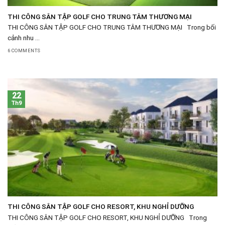
THI CÔNG SÂN TẬP GOLF CHO TRUNG TÂM THƯƠNG MẠI
THI CÔNG SÂN TẬP GOLF CHO TRUNG TÂM THƯƠNG MẠI Trong bối
cảnh nhu ...
6 COMMENTS
22
Th9
THI CÔNG SÂN TẬP GOLF CHO RESORT, KHU NGHỈ DƯỠNG
THI CÔNG SÂN TẬP GOLF CHO RESORT, KHU NGHỈ DƯỠNG Trong