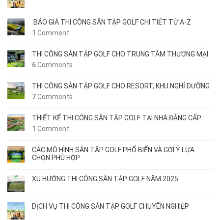
BÁO GIÁ THI CÔNG SÂN TẬP GOLF CHI TIẾT TỪ A-Z
1
Comment
THI CÔNG SÂN TẬP GOLF CHO TRUNG TÂM THƯƠNG MẠI
6
Comments
THI CÔNG SÂN TẬP GOLF CHO RESORT, KHU NGHỈ DƯỠNG
7
Comments
THIẾT KẾ THI CÔNG SÂN TẬP GOLF TẠI NHÀ ĐẲNG CẤP
1
Comment
CÁC MÔ HÌNH SÂN TẬP GOLF PHỔ BIẾN VÀ GỢI Ý LỰA
CHỌN PHÙ HỢP
XU HƯỚNG THI CÔNG SÂN TẬP GOLF NĂM 2025
DỊCH VỤ THI CÔNG SÂN TẬP GOLF CHUYÊN NGHIỆP