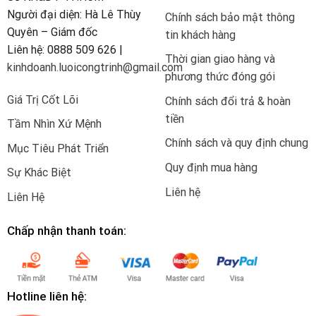
Người đại diện: Hà Lê Thùy
Chính sách bảo mật thông
Quyên – Giám đốc
tin khách hàng
Liên hệ: 0888 509 626 |
Thời gian giao hàng và
kinhdoanh.luoicongtrinh@gmail.com
phương thức đóng gói
Giá Trị Cốt Lõi
Chính sách đổi trả & hoàn
tiền
Tầm Nhìn Xứ Mệnh
Chính sách và quy định chung
Mục Tiêu Phát Triển
Quy định mua hàng
Sự Khác Biệt
Liên hệ
Liên Hệ
Chấp nhận thanh toán:
Hotline liên hệ: