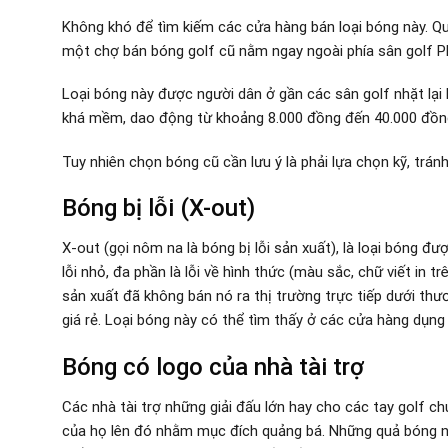
Không khó để tìm kiếm các cửa hàng bán loại bóng này. Q
một chợ bán bóng golf cũ nằm ngay ngoài phía sân golf P
Loại bóng này được người dân ở gần các sân golf nhặt lại 
khá mềm, dao động từ khoảng 8.000 đồng đến 40.000 đồng 
Tuy nhiên chọn bóng cũ cần lưu ý là phải lựa chọn kỹ, trán
Bóng bị lỗi (X-out)
X-out (gọi nôm na là bóng bị lỗi sản xuất), là loại bóng đư
lỗi nhỏ, đa phần là lỗi về hình thức (màu sắc, chữ viết i
sản xuất đã không bán nó ra thị trường trực tiếp dưới thư
giá rẻ. Loại bóng này có thể tìm thấy ở các cửa hàng dụng
Bóng có logo của nhà tài trợ
Các nhà tài trợ những giải đấu lớn hay cho các tay golf c
của họ lên đó nhằm mục đích quảng bá. Những quả bóng này