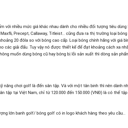
m với nhiều mức giá khác nhau dành cho nhiều đối tượng tiêu dùng
axfli, Precept, Callaway, Titleist… cũng đưa ra thị trường loại bóng 
khoảng 20 đôla so với bóng cao cấp. Loại bóng chính hãng với giá bì
ho các giải đấu. Tuy vậy nó được thiết kế để đạt khoảng cách xa nh
không muốn dùng bóng cũ hay bóng bị lỗi sản xuất thì dòng sản phẩ
ỹ năng chơi golf là đến sân tập. Và với một tân binh thì nên dành nh
n tập tại Việt Nam, chỉ từ 120.000 đến 150.000 (VNĐ) là có thể tập
ượng lớn banh golf/ bóng golf có in logo khách hàng theo yêu cầu…