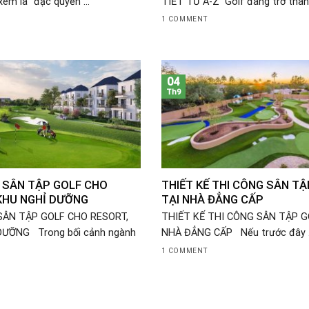
em là “đặc quyền ...
TIẾT TỪ A-Z Golf đang trở thành
1 COMMENT
04
Th9
 SÂN TẬP GOLF CHO
THIẾT KẾ THI CÔNG SÂN TẬ
KHU NGHỈ DƯỠNG
TẠI NHÀ ĐẲNG CẤP
SÂN TẬP GOLF CHO RESORT,
THIẾT KẾ THI CÔNG SÂN TẬP G
DƯỠNG Trong bối cảnh ngành
NHÀ ĐẲNG CẤP Nếu trước đây .
1 COMMENT