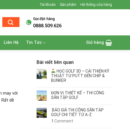
Tài khoản
Sản phẩm
Hệ thống cửa hàng
Gọi đặt hàng
0888.509.626
Liên Hệ
Tin Tức
Giỏ hàng
Bài viết liên quan
HỌC GOLF 3D – CẢI THIỆN KỸ
THUẬT TỪ PUTT ĐẾN CHIP &
BUNKER
ĐƠN VỊ THIẾT KẾ – THI CÔNG
ận may với
SÂN TẬP GOLF
. Rất dễ
BÁO GIÁ THI CÔNG SÂN TẬP
GOLF CHI TIẾT TỪ A-Z
1
Comment