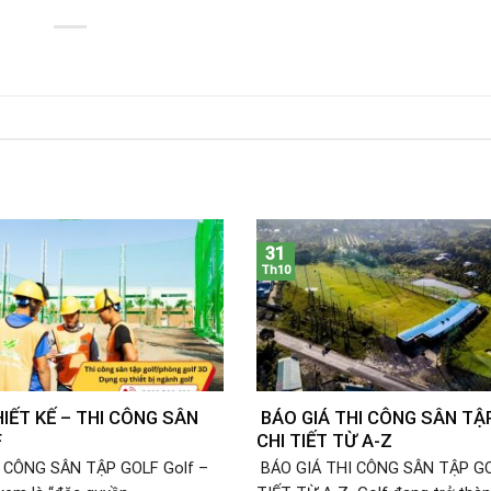
31
Th10
HIẾT KẾ – THI CÔNG SÂN
BÁO GIÁ THI CÔNG SÂN TẬ
F
CHI TIẾT TỪ A-Z
 CÔNG SÂN TẬP GOLF Golf –
BÁO GIÁ THI CÔNG SÂN TẬP GO