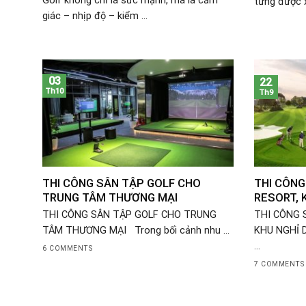
Golf không chỉ là sức mạnh, mà là cảm
từng được x
giác – nhịp độ – kiểm ...
03
22
Th10
Th9
THI CÔNG SÂN TẬP GOLF CHO
THI CÔNG
TRUNG TÂM THƯƠNG MẠI
RESORT, 
THI CÔNG SÂN TẬP GOLF CHO TRUNG
THI CÔNG 
TÂM THƯƠNG MẠI Trong bối cảnh nhu ...
KHU NGHỈ 
...
6 COMMENTS
7 COMMENTS