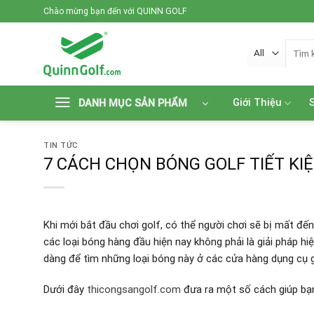
Skip
Chào mừng bạn đến với QUINN GOLF
to
content
Tìm
kiếm:
Giới Thiệu
DANH MỤC SẢN PHẨM
TIN TỨC
7 CÁCH CHỌN BÓNG GOLF TIẾT KI
Khi mới bắt đầu chơi golf, có thể người chơi sẽ bị mất đế
các loại bóng hàng đầu hiện nay không phải là giải pháp hi
dàng để tìm những loại bóng này ở các cửa hàng dụng cụ 
Dưới đây
thicongsangolf.com
đưa ra một số cách giúp bạn