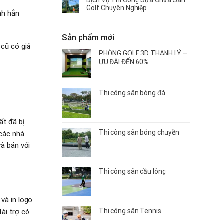
Dịch Vụ Thi Công Sửa Chữa Sân
Golf Chuyên Nghiệp
nh hẳn
Sản phẩm mới
 cũ có giá
PHÒNG GOLF 3D THANH LÝ –
ƯU ĐÃI ĐẾN 60%
Thi công sân bóng đá
ất đã bị
Thi công sân bóng chuyền
 các nhà
và bán với
Thi công sân cầu lông
và in logo
Thi công sân Tennis
ài trợ có