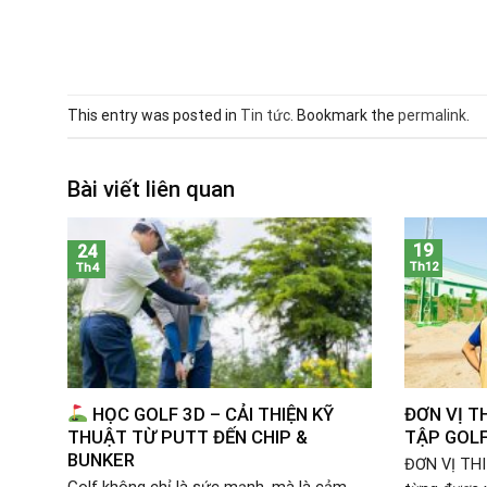
This entry was posted in
Tin tức
. Bookmark the
permalink
.
Bài viết liên quan
19
24
Th12
Th4
HỌC GOLF 3D – CẢI THIỆN KỸ
ĐƠN VỊ T
THUẬT TỪ PUTT ĐẾN CHIP &
TẬP GOL
BUNKER
ĐƠN VỊ THI