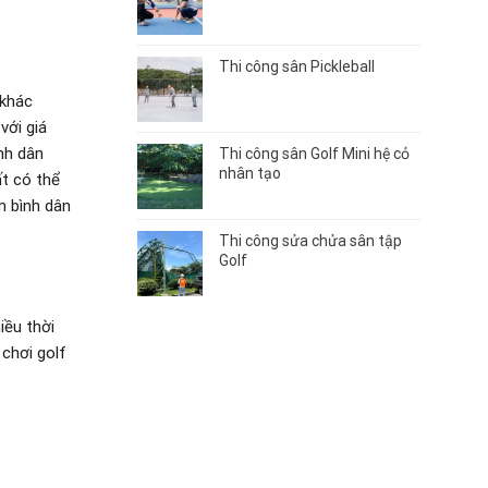
Thi công sân Pickleball
 khác
với giá
nh dân
Thi công sân Golf Mini hệ cỏ
nhân tạo
ất có thể
m bình dân
Thi công sửa chửa sân tập
Golf
iều thời
 chơi golf