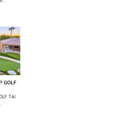
 ...
P GOLF
OLF TẠI
..