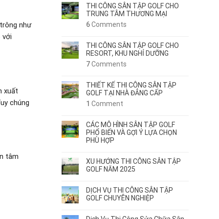
THI CÔNG SÂN TẬP GOLF CHO
TRUNG TÂM THƯƠNG MẠI
6
Comments
 trông như
 với
THI CÔNG SÂN TẬP GOLF CHO
RESORT, KHU NGHỈ DƯỠNG
7
Comments
THIẾT KẾ THI CÔNG SÂN TẬP
n xuất
GOLF TẠI NHÀ ĐẲNG CẤP
Tuy chúng
1
Comment
CÁC MÔ HÌNH SÂN TẬP GOLF
PHỔ BIẾN VÀ GỢI Ý LỰA CHỌN
PHÙ HỢP
an tâm
XU HƯỚNG THI CÔNG SÂN TẬP
GOLF NĂM 2025
DỊCH VỤ THI CÔNG SÂN TẬP
GOLF CHUYÊN NGHIỆP