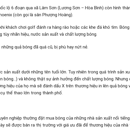
uốc lộ 6 đoạn qua xã Lâm Sơn (Lương Sơn – Hòa Bình) còn hình thà
hoenix (còn gọi là sân Phượng Hoàng).
khi khách chơi golf đánh ra hàng rào hoặc các khe đá khó tìm. Bóng
tùy nhãn hiệu, nước sản xuất và chất lượng bóng.
h những quả bóng đã quá cũ, bị phù hay nứt nẻ.
ợc sản xuất dưới những tên tuổi lớn. Tuy nhiên trong quá trình sản xu
n trên bóng…) và không thật sự ảnh hưởng đến chất lượng bóng. Nhưng
ơng hiệu của họ mà sẽ đánh dấu X trên thương hiệu in lên quả bóng 
 cụ thể thao lớn trong thành phố.
huyên nghiệp thường đặt mua bóng của những nhà sản xuất nổi tiếng 
 sẽ được bán ra thị trường với giá ưu đãi để thương hiệu của nhà t