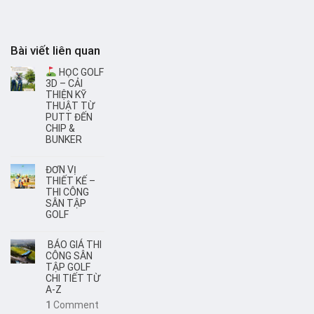
Bài viết liên quan
HỌC GOLF
3D – CẢI
THIỆN KỸ
THUẬT TỪ
PUTT ĐẾN
CHIP &
BUNKER
ĐƠN VỊ
THIẾT KẾ –
THI CÔNG
SÂN TẬP
GOLF
BÁO GIÁ THI
CÔNG SÂN
TẬP GOLF
CHI TIẾT TỪ
A-Z
1
Comment