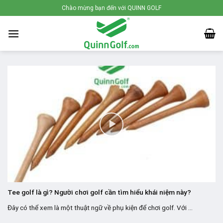
Skip
Chào mừng bạn đến với QUINN GOLF
to
content
Tee golf là gì? Người chơi golf cần tìm hiểu khái niệm này?
Đây có thể xem là một thuật ngữ về phụ kiện để chơi golf. Với ...