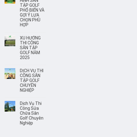
HÌNH SÂN
TẬP GOLF
PHỔ BIẾN VÀ
GỢI Ý LỰA
CHỌN PHÙ
HỢP
XU HƯỚNG
THI CÔNG
SÂN TẬP
GOLF NĂM
2025
DỊCH VỤ THI
CÔNG SÂN
TẬP GOLF
CHUYÊN
NGHIỆP
Dịch Vụ Thi
Công Sửa
Chữa Sân
Golf Chuyên
Nghiệp