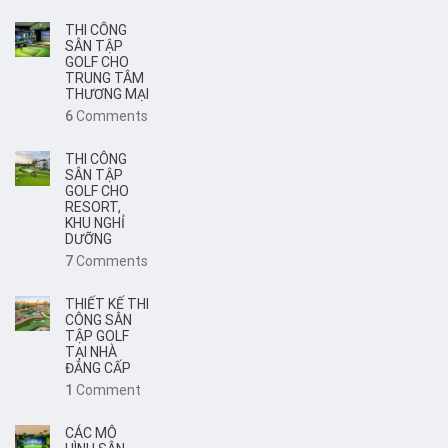
THI CÔNG
SÂN TẬP
GOLF CHO
TRUNG TÂM
THƯƠNG MẠI
6
Comments
THI CÔNG
SÂN TẬP
GOLF CHO
RESORT,
KHU NGHỈ
DƯỠNG
7
Comments
THIẾT KẾ THI
CÔNG SÂN
TẬP GOLF
TẠI NHÀ
ĐẲNG CẤP
1
Comment
CÁC MÔ