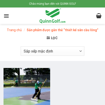
Skip
Chào mừng bạn đến với QUINN GOLF
to
content
Trang chủ
/
Sản phẩm được gắn thẻ “thiết kế sân cầu lông”
LỌC