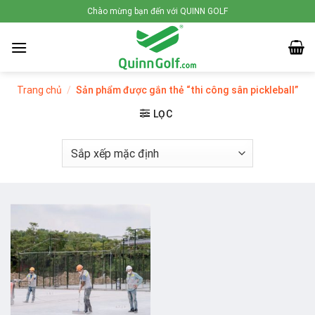
Skip
Chào mừng bạn đến với QUINN GOLF
to
content
Trang chủ
/
Sản phẩm được gắn thẻ “thi công sân pickleball”
LỌC