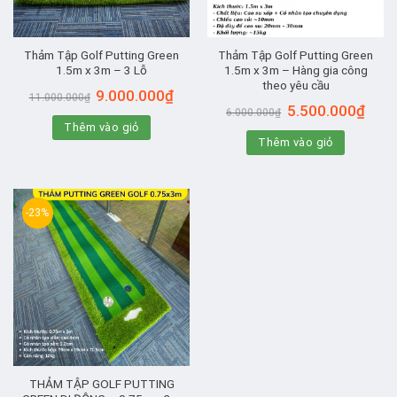
Thảm Tập Golf Putting Green
Thảm Tập Golf Putting Green
1.5m x 3m – 3 Lỗ
1.5m x 3m – Hàng gia công
theo yêu cầu
Giá
Giá
9.000.000
₫
11.000.000
₫
gốc
hiện
Giá
Giá
5.500.000
₫
6.000.000
₫
là:
tại
gốc
hiện
Thêm vào giỏ
11.000.000₫.
là:
là:
tại
9.000.000₫.
Thêm vào giỏ
6.000.000₫.
là:
5.500
-23%
THẢM TẬP GOLF PUTTING