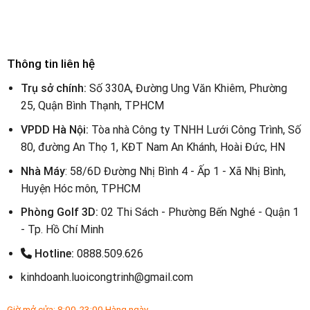
Thông tin liên hệ
Trụ sở chính:
Số 330A, Đường Ung Văn Khiêm, Phường
25, Quận Bình Thạnh, TPHCM
VPDD Hà Nội:
Tòa nhà Công ty TNHH Lưới Công Trình, Số
80, đường An Thọ 1, KĐT Nam An Khánh, Hoài Đức, HN
Nhà Máy
: 58/6D Đường Nhị Bình 4 - Ấp 1 - Xã Nhị Bình,
Huyện Hóc môn, TPHCM
Phòng Golf 3D:
02 Thi Sách - Phường Bến Nghé - Quận 1
- Tp. Hồ Chí Minh
Hotline:
0888.509.626
kinhdoanh.luoicongtrinh@gmail.com
Giờ mở cửa: 8:00-23:00 Hàng ngày