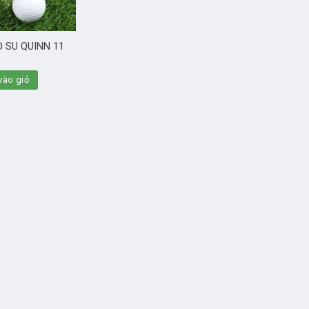
 SU QUINN 11
ào giỏ