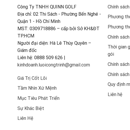
Công Ty TNHH QUINN GOLF
Chính sách
Địa chỉ: 02 Thi Sách - Phường Bến Nghé -
Phương thứ
Quận 1 - Hồ Chí Minh
Phương th
MST: 0309718886 – cấp bởi Sở KH&ĐT
TP.HCM
Chính sách
Người đại diện: Hà Lê Thùy Quyên –
Thời gian 
Giám đốc
gói
Liên hệ: 0888 509 626 |
Chính sách
kinhdoanh.luoicongtrinh@gmail.com
Chính sách
Giá Trị Cốt Lõi
Quy định 
Tầm Nhìn Xứ Mệnh
Liên hệ
Mục Tiêu Phát Triển
Sự Khác Biệt
Liên Hệ