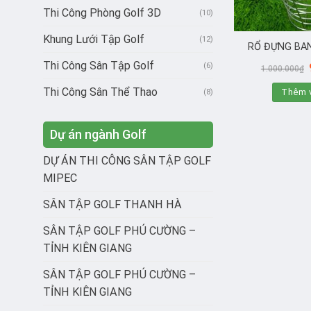
Thi Công Phòng Golf 3D
(10)
Khung Lưới Tập Golf
(12)
RỔ ĐỰNG BAN
Thi Công Sân Tập Golf
(6)
1.000.000
₫
Thi Công Sân Thể Thao
Thêm v
(8)
Dự án ngành Golf
DỰ ÁN THI CÔNG SÂN TẬP GOLF
MIPEC
SÂN TẬP GOLF THANH HÀ
SÂN TẬP GOLF PHÚ CƯỜNG –
TỈNH KIÊN GIANG
SÂN TẬP GOLF PHÚ CƯỜNG –
TỈNH KIÊN GIANG