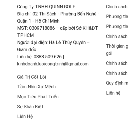
Công Ty TNHH QUINN GOLF
Chính sách
Địa chỉ: 02 Thi Sách - Phường Bến Nghé -
Phương thứ
Quận 1 - Hồ Chí Minh
Phương th
MST: 0309718886 – cấp bởi Sở KH&ĐT
TP.HCM
Chính sách
Người đại diện: Hà Lê Thùy Quyên –
Thời gian 
Giám đốc
gói
Liên hệ: 0888 509 626 |
Chính sách
kinhdoanh.luoicongtrinh@gmail.com
Chính sách
Giá Trị Cốt Lõi
Quy định 
Tầm Nhìn Xứ Mệnh
Liên hệ
Mục Tiêu Phát Triển
Sự Khác Biệt
Liên Hệ