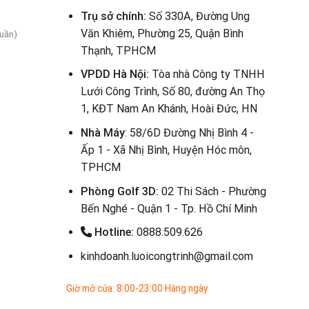
Trụ sở chính:
Số 330A, Đường Ung
Văn Khiêm, Phường 25, Quận Bình
tuần)
Thạnh, TPHCM
VPDD Hà Nội:
Tòa nhà Công ty TNHH
Lưới Công Trình, Số 80, đường An Thọ
1, KĐT Nam An Khánh, Hoài Đức, HN
Nhà Máy
: 58/6D Đường Nhị Bình 4 -
Ấp 1 - Xã Nhị Bình, Huyện Hóc môn,
TPHCM
Phòng Golf 3D:
02 Thi Sách - Phường
Bến Nghé - Quận 1 - Tp. Hồ Chí Minh
Hotline:
0888.509.626
kinhdoanh.luoicongtrinh@gmail.com
Giờ mở cửa: 8:00-23:00 Hàng ngày