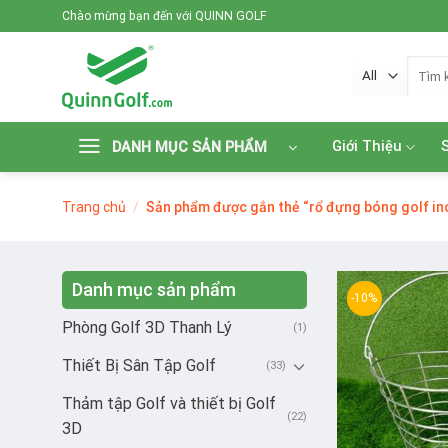
Skip
Chào mừng bạn đến với QUINN GOLF
to
content
Tìm
kiếm:
Giới Thiệu
DANH MỤC SẢN PHẨM
Trang chủ
/
Sản phẩm được gắn thẻ “rổ đựng bóng golf in
Danh mục sản phẩm
-10%
Phòng Golf 3D Thanh Lý
(1)
Thiết Bị Sân Tập Golf
(33)
Thảm tập Golf và thiết bị Golf
(22)
3D