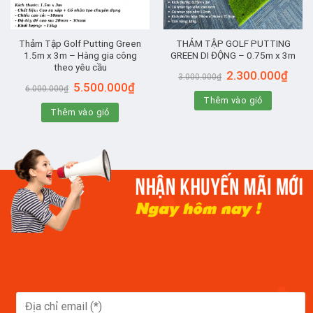
Thảm Tập Golf Putting Green
THẢM TẬP GOLF PUTTING
1.5m x 3m – Hàng gia công
GREEN DI ĐỘNG – 0.75m x 3m
theo yêu cầu
Giá
Giá
2.300.000
₫
3.000.000
₫
gốc
hiện
Giá
Giá
5.500.000
₫
6.000.000
₫
là:
tại
gốc
hiện
Thêm vào giỏ
3.000.000₫.
là:
là:
tại
2.300
Thêm vào giỏ
6.000.000₫.
là:
5.500.000₫.