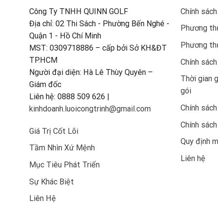
Công Ty TNHH QUINN GOLF
Chính sách
Địa chỉ: 02 Thi Sách - Phường Bến Nghé -
Phương thứ
Quận 1 - Hồ Chí Minh
Phương th
MST: 0309718886 – cấp bởi Sở KH&ĐT
TP.HCM
Chính sách
Người đại diện: Hà Lê Thùy Quyên –
Thời gian 
Giám đốc
gói
Liên hệ: 0888 509 626 |
Chính sách
kinhdoanh.luoicongtrinh@gmail.com
Chính sách
Giá Trị Cốt Lõi
Quy định 
Tầm Nhìn Xứ Mệnh
Liên hệ
Mục Tiêu Phát Triển
Sự Khác Biệt
Liên Hệ