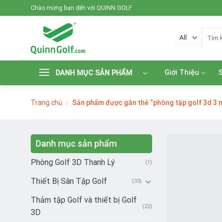
Skip
Chào mừng bạn đến với QUINN GOLF
to
content
Tìm
kiếm:
Giới Thiệu
DANH MỤC SẢN PHẨM
Trang chủ
/
Sản phẩm được gắn thẻ “phòng tập golf 3d 3 
Danh mục sản phẩm
Phòng Golf 3D Thanh Lý
(1)
Thiết Bị Sân Tập Golf
(33)
Thảm tập Golf và thiết bị Golf
(22)
3D