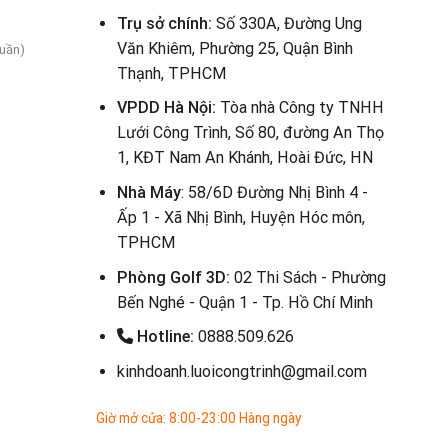
Trụ sở chính:
Số 330A, Đường Ung
Văn Khiêm, Phường 25, Quận Bình
tuần)
Thạnh, TPHCM
VPDD Hà Nội:
Tòa nhà Công ty TNHH
Lưới Công Trình, Số 80, đường An Thọ
1, KĐT Nam An Khánh, Hoài Đức, HN
Nhà Máy
: 58/6D Đường Nhị Bình 4 -
Ấp 1 - Xã Nhị Bình, Huyện Hóc môn,
TPHCM
Phòng Golf 3D:
02 Thi Sách - Phường
Bến Nghé - Quận 1 - Tp. Hồ Chí Minh
Hotline:
0888.509.626
kinhdoanh.luoicongtrinh@gmail.com
Giờ mở cửa: 8:00-23:00 Hàng ngày