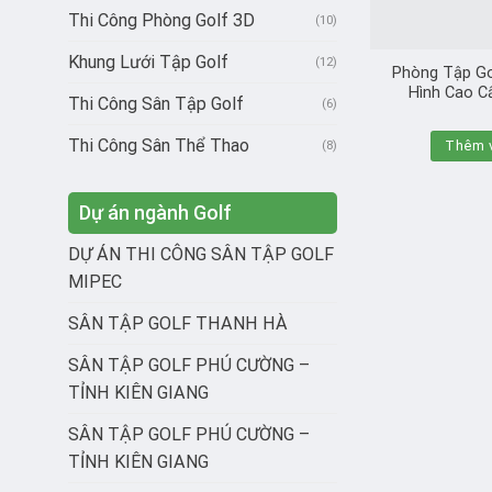
Thi Công Phòng Golf 3D
(10)
Khung Lưới Tập Golf
(12)
Phòng Tập Go
Hình Cao Cấ
Thi Công Sân Tập Golf
(6)
Thi Công Sân Thể Thao
Thêm v
(8)
Dự án ngành Golf
DỰ ÁN THI CÔNG SÂN TẬP GOLF
MIPEC
SÂN TẬP GOLF THANH HÀ
SÂN TẬP GOLF PHÚ CƯỜNG –
TỈNH KIÊN GIANG
SÂN TẬP GOLF PHÚ CƯỜNG –
TỈNH KIÊN GIANG