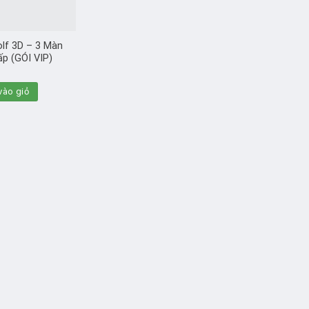
lf 3D – 3 Màn
p (GÓI VIP)
ào giỏ