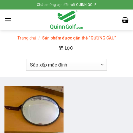
Skip
Chào mừng bạn đến với QUINN GOLF
to
content
Trang chủ
/
Sản phẩm được gắn thẻ “GƯƠNG CẦU”
LỌC