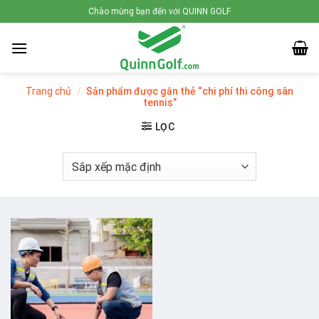
Skip
Chào mừng bạn đến với QUINN GOLF
to
content
Trang chủ
/
Sản phẩm được gắn thẻ “chi phí thi công sân
tennis”
LỌC