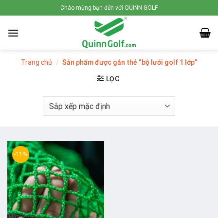
Skip
Chào mừng bạn đến với QUINN GOLF
to
content
Trang chủ
/
Sản phẩm được gắn thẻ “bộ lưới golf 1 lớp”
LỌC
-11%