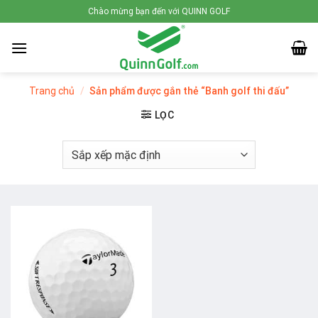
Skip
Chào mừng bạn đến với QUINN GOLF
to
content
Trang chủ
/
Sản phẩm được gắn thẻ “Banh golf thi đấu”
LỌC