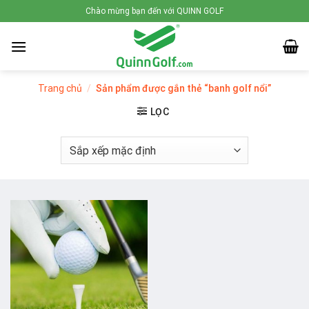
Skip
Chào mừng bạn đến với QUINN GOLF
to
content
Trang chủ
/
Sản phẩm được gắn thẻ “banh golf nổi”
LỌC