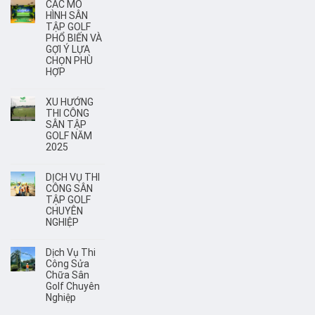
CÁC MÔ
HÌNH SÂN
TẬP GOLF
PHỔ BIẾN VÀ
GỢI Ý LỰA
CHỌN PHÙ
HỢP
XU HƯỚNG
THI CÔNG
SÂN TẬP
GOLF NĂM
2025
DỊCH VỤ THI
CÔNG SÂN
TẬP GOLF
CHUYÊN
NGHIỆP
Dịch Vụ Thi
Công Sửa
Chữa Sân
Golf Chuyên
Nghiệp