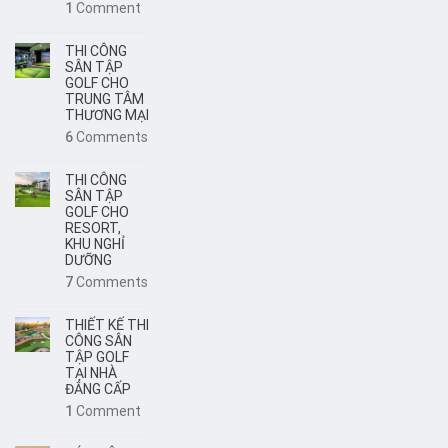
1
Comment
THI CÔNG
SÂN TẬP
GOLF CHO
TRUNG TÂM
THƯƠNG MẠI
6
Comments
THI CÔNG
SÂN TẬP
GOLF CHO
RESORT,
KHU NGHỈ
DƯỠNG
7
Comments
THIẾT KẾ THI
CÔNG SÂN
TẬP GOLF
TẠI NHÀ
ĐẲNG CẤP
1
Comment