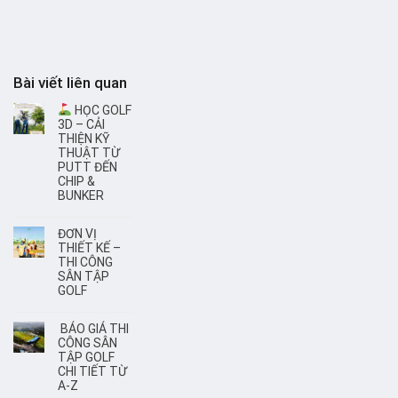
Bài viết liên quan
HỌC GOLF
3D – CẢI
THIỆN KỸ
THUẬT TỪ
PUTT ĐẾN
CHIP &
BUNKER
ĐƠN VỊ
THIẾT KẾ –
THI CÔNG
SÂN TẬP
GOLF
BÁO GIÁ THI
CÔNG SÂN
TẬP GOLF
CHI TIẾT TỪ
A-Z