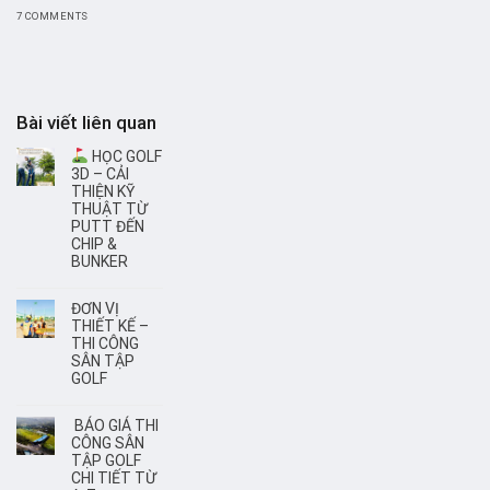
7 COMMENTS
Bài viết liên quan
HỌC GOLF
3D – CẢI
THIỆN KỸ
THUẬT TỪ
PUTT ĐẾN
CHIP &
BUNKER
ĐƠN VỊ
THIẾT KẾ –
THI CÔNG
SÂN TẬP
GOLF
BÁO GIÁ THI
CÔNG SÂN
TẬP GOLF
CHI TIẾT TỪ