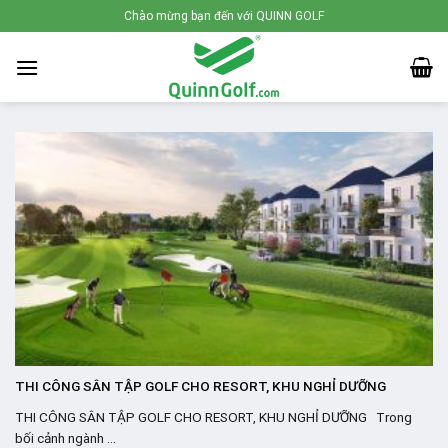
Skip
Chào mừng bạn đến với QUINN GOLF
to
content
THI CÔNG SÂN TẬP GOLF CHO RESORT, KHU NGHỈ DƯỠNG
THI CÔNG SÂN TẬP GOLF CHO RESORT, KHU NGHỈ DƯỠNG Trong
bối cảnh ngành ...