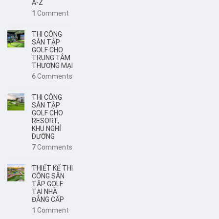
A-Z
1
Comment
THI CÔNG
SÂN TẬP
GOLF CHO
TRUNG TÂM
THƯƠNG MẠI
6
Comments
THI CÔNG
SÂN TẬP
GOLF CHO
RESORT,
KHU NGHỈ
DƯỠNG
7
Comments
THIẾT KẾ THI
CÔNG SÂN
TẬP GOLF
TẠI NHÀ
ĐẲNG CẤP
1
Comment