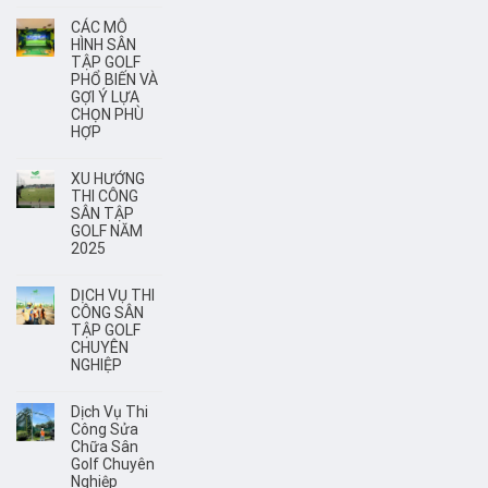
CÁC MÔ
HÌNH SÂN
TẬP GOLF
PHỔ BIẾN VÀ
GỢI Ý LỰA
CHỌN PHÙ
HỢP
XU HƯỚNG
THI CÔNG
SÂN TẬP
GOLF NĂM
2025
DỊCH VỤ THI
CÔNG SÂN
TẬP GOLF
CHUYÊN
NGHIỆP
Dịch Vụ Thi
Công Sửa
Chữa Sân
Golf Chuyên
Nghiệp