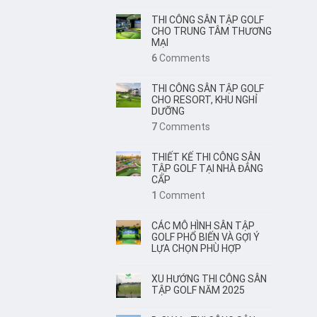
THI CÔNG SÂN TẬP GOLF
CHO TRUNG TÂM THƯƠNG
MẠI
6
Comments
THI CÔNG SÂN TẬP GOLF
CHO RESORT, KHU NGHỈ
DƯỠNG
7
Comments
THIẾT KẾ THI CÔNG SÂN
TẬP GOLF TẠI NHÀ ĐẲNG
CẤP
1
Comment
CÁC MÔ HÌNH SÂN TẬP
GOLF PHỔ BIẾN VÀ GỢI Ý
LỰA CHỌN PHÙ HỢP
XU HƯỚNG THI CÔNG SÂN
TẬP GOLF NĂM 2025