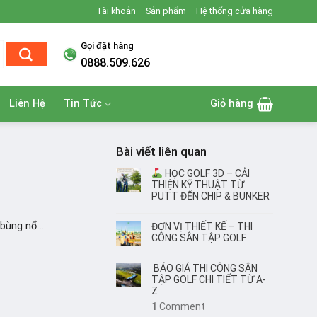
Tài khoản
Sản phẩm
Hệ thống cửa hàng
Gọi đặt hàng
0888.509.626
Liên Hệ
Tin Tức
Giỏ hàng
Bài viết liên quan
HỌC GOLF 3D – CẢI
THIỆN KỸ THUẬT TỪ
PUTT ĐẾN CHIP & BUNKER
ùng nổ ...
ĐƠN VỊ THIẾT KẾ – THI
CÔNG SÂN TẬP GOLF
BÁO GIÁ THI CÔNG SÂN
TẬP GOLF CHI TIẾT TỪ A-
Z
1
Comment