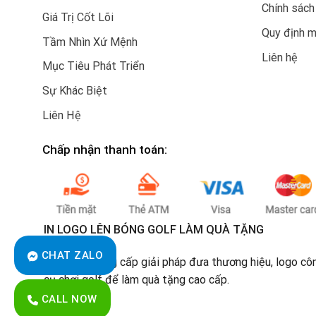
Chính sách
Giá Trị Cốt Lõi
Quy định 
Tầm Nhìn Xứ Mệnh
Liên hệ
Mục Tiêu Phát Triển
Sự Khác Biệt
Liên Hệ
Chấp nhận thanh toán:
IN LOGO LÊN BÓNG GOLF LÀM QUÀ TẶNG
CHAT ZALO
Chúng tôi cung cấp giải pháp đưa thương hiệu, logo cô
cụ chơi golf để làm quà tặng cao cấp.
CALL NOW