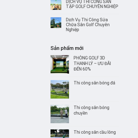
DỊCH VỤ THI CÔNG SÂN
TẬP GOLF CHUYÊN NGHIỆP
Dịch Vụ Thi Công Sửa
Chữa Sân Golf Chuyên
Nghiệp
Sản phẩm mới
PHÒNG GOLF 3D
THANH LÝ – ƯU ĐÃI
ĐẾN 60%
Thi công sân bóng đá
Thi công sân bóng
chuyền
Thi công sân cầu lông