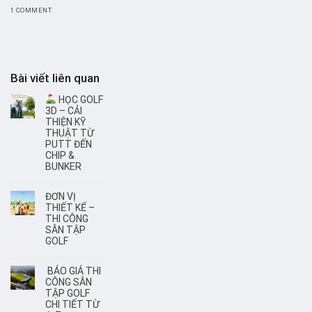
1 COMMENT
Bài viết liên quan
HỌC GOLF
3D – CẢI
THIỆN KỸ
THUẬT TỪ
PUTT ĐẾN
CHIP &
BUNKER
ĐƠN VỊ
THIẾT KẾ –
THI CÔNG
SÂN TẬP
GOLF
BÁO GIÁ THI
CÔNG SÂN
TẬP GOLF
CHI TIẾT TỪ