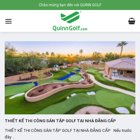
Skip
Chào mừng bạn đến với QUINN GOLF
to
content
THIẾT KẾ THI CÔNG SÂN TẬP GOLF TẠI NHÀ ĐẲNG CẤP
THIẾT KẾ THI CÔNG SÂN TẬP GOLF TẠI NHÀ ĐẲNG CẤP Nếu trước
đây ...