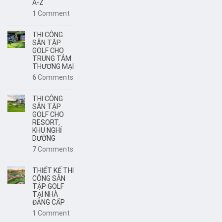
A-Z
1
Comment
THI CÔNG
SÂN TẬP
GOLF CHO
TRUNG TÂM
THƯƠNG MẠI
6
Comments
THI CÔNG
SÂN TẬP
GOLF CHO
RESORT,
KHU NGHỈ
DƯỠNG
7
Comments
THIẾT KẾ THI
CÔNG SÂN
TẬP GOLF
TẠI NHÀ
ĐẲNG CẤP
1
Comment