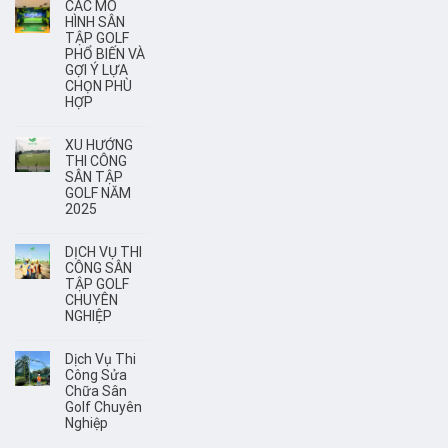
CÁC MÔ
HÌNH SÂN
TẬP GOLF
PHỔ BIẾN VÀ
GỢI Ý LỰA
CHỌN PHÙ
HỢP
XU HƯỚNG
THI CÔNG
SÂN TẬP
GOLF NĂM
2025
DỊCH VỤ THI
CÔNG SÂN
TẬP GOLF
CHUYÊN
NGHIỆP
Dịch Vụ Thi
Công Sửa
Chữa Sân
Golf Chuyên
Nghiệp