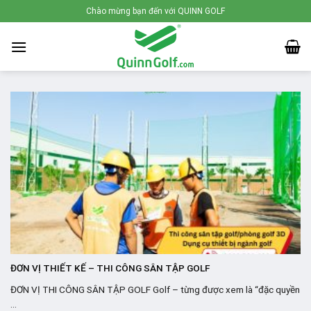
Skip
Chào mừng bạn đến với QUINN GOLF
to
content
ĐƠN VỊ THIẾT KẾ – THI CÔNG SÂN TẬP GOLF
ĐƠN VỊ THI CÔNG SÂN TẬP GOLF Golf – từng được xem là “đặc quyền
...