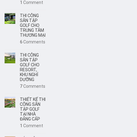
1
Comment
THI CÔNG
SÂN TẬP
GOLF CHO
TRUNG TÂM
THƯƠNG MẠI
6
Comments
THI CÔNG
SÂN TẬP
GOLF CHO
RESORT,
KHU NGHỈ
DƯỠNG
7
Comments
THIẾT KẾ THI
CÔNG SÂN
TẬP GOLF
TẠI NHÀ
ĐẲNG CẤP
1
Comment