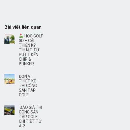
Bài viết liên quan
HỌC GOLF
3D – CẢI
THIỆN KỸ
THUẬT TỪ
PUTT ĐẾN
CHIP &
BUNKER
ĐƠN VỊ
THIẾT KẾ –
THI CÔNG
SÂN TẬP
GOLF
BÁO GIÁ THI
CÔNG SÂN
TẬP GOLF
CHI TIẾT TỪ
A-Z