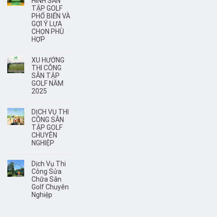
HÌNH SÂN
TẬP GOLF
PHỔ BIẾN VÀ
GỢI Ý LỰA
CHỌN PHÙ
HỢP
XU HƯỚNG
THI CÔNG
SÂN TẬP
GOLF NĂM
2025
DỊCH VỤ THI
CÔNG SÂN
TẬP GOLF
CHUYÊN
NGHIỆP
Dịch Vụ Thi
Công Sửa
Chữa Sân
Golf Chuyên
Nghiệp