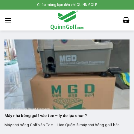
Skip
Chào mừng bạn đến với QUINN GOLF
to
content
Máy nhả bóng golf vào tee – lý do lựa chọn?
Máy nhả bóng Golf vào Tee – Hàn Quốc là máy nhả bóng golf bán ...