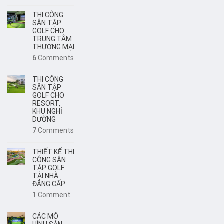
THI CÔNG
SÂN TẬP
GOLF CHO
TRUNG TÂM
THƯƠNG MẠI
6
Comments
THI CÔNG
SÂN TẬP
GOLF CHO
RESORT,
KHU NGHỈ
DƯỠNG
7
Comments
THIẾT KẾ THI
CÔNG SÂN
TẬP GOLF
TẠI NHÀ
ĐẲNG CẤP
1
Comment
CÁC MÔ