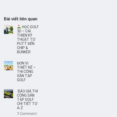
Bài viết liên quan
HỌC GOLF
3D – CẢI
THIỆN KỸ
THUẬT TỪ
PUTT ĐẾN
CHIP &
BUNKER
ĐƠN VỊ
THIẾT KẾ –
THI CÔNG
SÂN TẬP
GOLF
BÁO GIÁ THI
CÔNG SÂN
TẬP GOLF
CHI TIẾT TỪ
A-Z
1
Comment