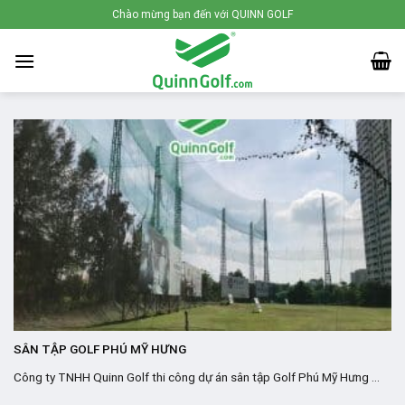
Skip
Chào mừng bạn đến với QUINN GOLF
to
content
SÂN TẬP GOLF PHÚ MỸ HƯNG
Công ty TNHH Quinn Golf thi công dự án sân tập Golf Phú Mỹ Hưng ...