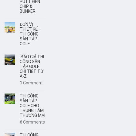
PUTT ĐẾN
CHIP &
BUNKER
ĐƠN VỊ
THIẾT KẾ –
THI CÔNG
SÂN TẬP
GOLF
BÁO GIÁ THI
CÔNG SÂN
TẬP GOLF
CHI TIẾT TỪ
A-Z
1
Comment
THI CÔNG
SÂN TẬP
GOLF CHO
TRUNG TÂM
THƯƠNG MẠI
6
Comments
THI CÔNG