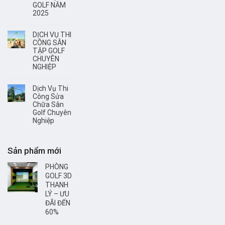
GOLF NĂM
2025
DỊCH VỤ THI
CÔNG SÂN
TẬP GOLF
CHUYÊN
NGHIỆP
Dịch Vụ Thi
Công Sửa
Chữa Sân
Golf Chuyên
Nghiệp
Sản phẩm mới
PHÒNG
GOLF 3D
THANH
LÝ – ƯU
ĐÃI ĐẾN
60%