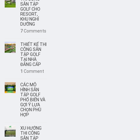
SÂN TẬP
GOLF CHO
RESORT,
KHU NGHỈ
DƯỠNG
7
Comments
THIẾT KẾ THI
CÔNG SÂN
TẬP GOLF
TẠI NHÀ
ĐẲNG CẤP
1
Comment
CÁC MÔ
HÌNH SÂN
TẬP GOLF
PHỔ BIẾN VÀ
GỢI Ý LỰA
CHỌN PHÙ
HỢP
XU HƯỚNG
THI CÔNG
SÂN TẬP