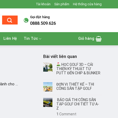
Tài khoản
Sản phẩm
Hệ thống cửa hàng
Gọi đặt hàng
0888.509.626
Liên Hệ
Tin Tức
Giỏ hàng
Bài viết liên quan
HỌC GOLF 3D – CẢI
THIỆN KỸ THUẬT TỪ
PUTT ĐẾN CHIP & BUNKER
nh cho ...
ĐƠN VỊ THIẾT KẾ – THI
CÔNG SÂN TẬP GOLF
BÁO GIÁ THI CÔNG SÂN
TẬP GOLF CHI TIẾT TỪ A-
Z
1
Comment