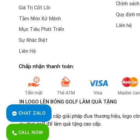
Chính sách
Giá Trị Cốt Lõi
Quy định 
Tầm Nhìn Xứ Mệnh
Liên hệ
Mục Tiêu Phát Triển
Sự Khác Biệt
Liên Hệ
Chấp nhận thanh toán:
IN LOGO LÊN BÓNG GOLF LÀM QUÀ TẶNG
CHAT ZALO
Chúng tôi cung cấp giải pháp đưa thương hiệu, logo cô
cụ chơi golf để làm quà tặng cao cấp.
CALL NOW