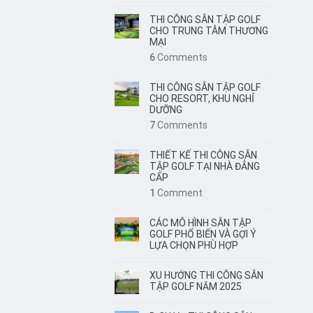
THI CÔNG SÂN TẬP GOLF
CHO TRUNG TÂM THƯƠNG
MẠI
6
Comments
THI CÔNG SÂN TẬP GOLF
CHO RESORT, KHU NGHỈ
DƯỠNG
7
Comments
THIẾT KẾ THI CÔNG SÂN
TẬP GOLF TẠI NHÀ ĐẲNG
CẤP
1
Comment
CÁC MÔ HÌNH SÂN TẬP
GOLF PHỔ BIẾN VÀ GỢI Ý
LỰA CHỌN PHÙ HỢP
XU HƯỚNG THI CÔNG SÂN
TẬP GOLF NĂM 2025